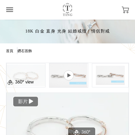
18K 白金 直身 光身 結婚戒指｜情侶對戒
首頁
鑽石首飾
360° view
影片
360°