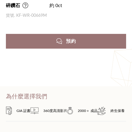
碎鑽石
約 0ct
貨號. KF-WR-00669M
預約
為什麼選擇我們
GIA 証書
360度高清影片
2000＋ 成品
終生保養