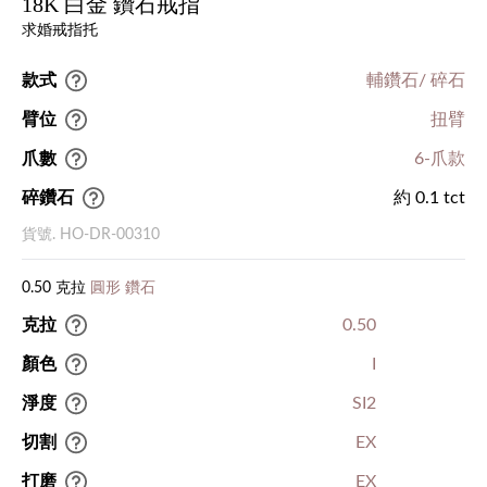
18K 白金 鑽石戒指
求婚戒指托
款式
輔鑽石/ 碎石
臂位
扭臂
爪數
6-爪款
碎鑽石
約 0.1 tct
貨號. HO-DR-00310
0.50 克拉
圓形 鑽石
克拉
0.50
顏色
I
淨度
SI2
切割
EX
打磨
EX