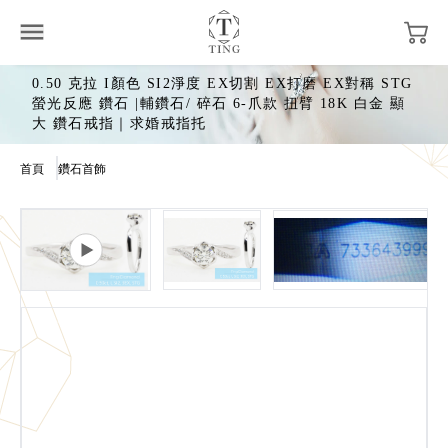
0.50 克拉 I顏色 SI2淨度 EX切割 EX打磨 EX對稱 STG
螢光反應 鑽石 |輔鑽石/ 碎石 6-爪款 扭臂 18K 白金 顯
大 鑽石戒指｜求婚戒指托
首頁
鑽石首飾