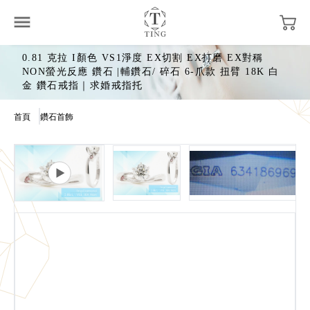
0.81 克拉 I顏色 VS1淨度 EX切割 EX打磨 EX對稱
NON螢光反應 鑽石 |輔鑽石/ 碎石 6-爪款 扭臂 18K 白
金 鑽石戒指｜求婚戒指托
首頁
鑽石首飾