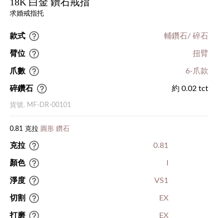
18K 白金 鑽石戒指
求婚戒指托
款式
輔鑽石/ 碎石
臂位
扭臂
爪數
6-爪款
碎鑽石
約 0.02 tct
貨號. MF-DR-00101
0.81 克拉
圓形 鑽石
克拉
0.81
顏色
I
淨度
VS1
切割
EX
打磨
EX