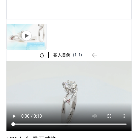
1
客人首飾
(1-1)