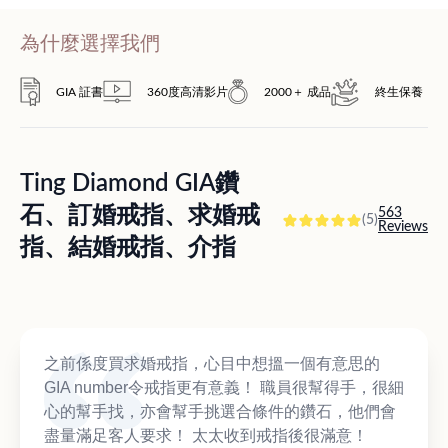
為什麼選擇我們
GIA 証書
360度高清影片
2000＋ 成品
終生保養
Ting Diamond GIA鑽
石、訂婚戒指、求婚戒
563
(5)
Reviews
指、結婚戒指、介指
之前係度買求婚戒指，心目中想搵一個有意思的
GIA number令戒指更有意義！ 職員很幫得手，很細
心的幫手找，亦會幫手挑選合條件的鑽石，他們會
盡量滿足客人要求！ 太太收到戒指後很滿意！