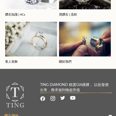
鑽石知識 | 4Cs
買鑽石 | 流程
客人首飾
關於我們
TING DIAMOND 精選GIA裸鑽， 以批發價
出售，務求做到物超所值
鑽石價格