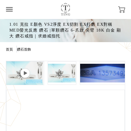
1.01 克拉 E顏色 VS2淨度 EX切割 EX打磨 EX對稱
MED螢光反應 鑽石 |單顆鑽石 6-爪款 尖臂 18K 白金 顯
大 鑽石戒指｜求婚戒指托
首頁
鑽石首飾