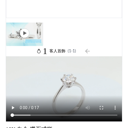
1
客人首飾
(1-1)