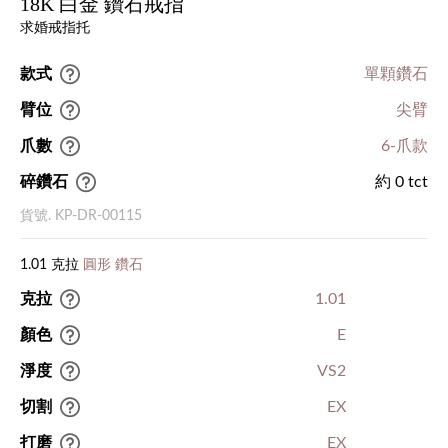
18K 白金 鑽石戒指
求婚戒指托
款式
單顆鑽石
臂位
尖臂
爪數
6-爪款
碎鑽石
約 0 tct
貨號. KP-DR-00115
1.01 克拉
圓形 鑽石
克拉
1.01
顏色
E
淨度
VS2
切割
EX
打磨
EX