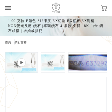
1.00 克拉 F顏色 SI2淨度 EX切割 EX打磨 EX對稱
NON螢光反應 鑽石 |單顆鑽石 4-爪款 尖臂 18K 白金 鑽
石戒指｜求婚戒指托
首頁
鑽石首飾