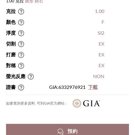
1.00 克拉
圓形 鑽石
克拉
1.00
顏色
F
淨度
SI2
切割
EX
打磨
EX
對稱
EX
螢光反應
NON
證書
GIA:6332976921
下載
如要查詢更多資料, 可到GIA官方網站 :
預約