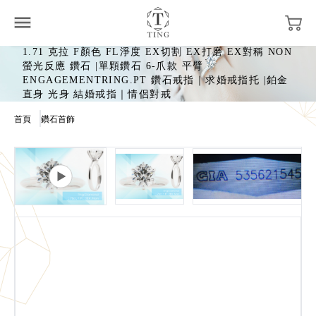
1.71 克拉 F顏色 FL淨度 EX切割 EX打磨 EX對稱 NON
螢光反應 鑽石 |單顆鑽石 6-爪款 平臂
ENGAGEMENTRING.PT 鑽石戒指｜求婚戒指托 |鉑金
直身 光身 結婚戒指｜情侶對戒
首頁
鑽石首飾