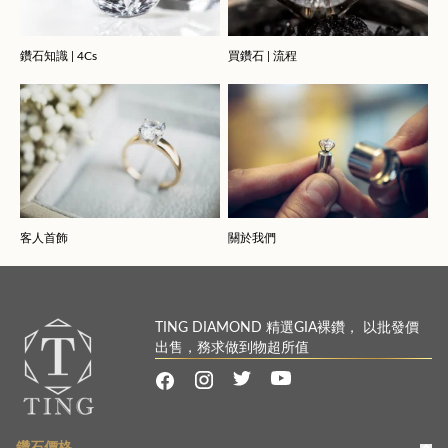
鑽石知識 | 4Cs
買鑽石 | 流程
客人首飾
關於我們
TING DIAMOND 精選GIA裸鑽， 以批發價
出售，務求做到物超所值