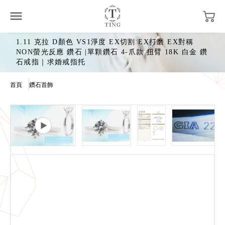
1.11 克拉 D顏色 VS1淨度 EX切割 EX打磨 EX對稱
NON螢光反應 鑽石 |單顆鑽石 4-爪款 扭臂 18K 白金 鑽
石戒指｜求婚戒指托
首頁
鑽石首飾