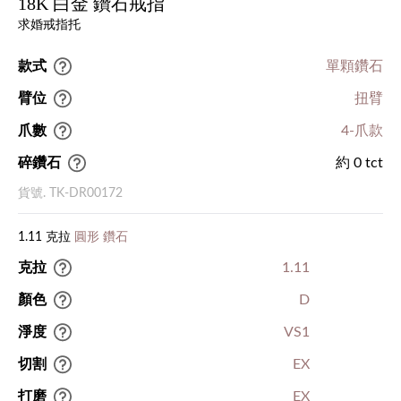
18K 白金 鑽石戒指
求婚戒指托
款式
單顆鑽石
臂位
扭臂
爪數
4-爪款
碎鑽石
約 0 tct
貨號. TK-DR00172
1.11 克拉
圓形 鑽石
克拉
1.11
顏色
D
淨度
VS1
切割
EX
打磨
EX