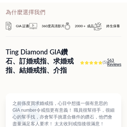
為什麼選擇我們
GIA 証書
360度高清影片
2000＋ 成品
終生保養
Ting Diamond GIA鑽
石、訂婚戒指、求婚戒
563
(5)
Reviews
指、結婚戒指、介指
之前係度買求婚戒指，心目中想搵一個有意思的
GIA number令戒指更有意義！ 職員很幫得手，很細
心的幫手找，亦會幫手挑選合條件的鑽石，他們會
盡量滿足客人要求！ 太太收到戒指後很滿意！