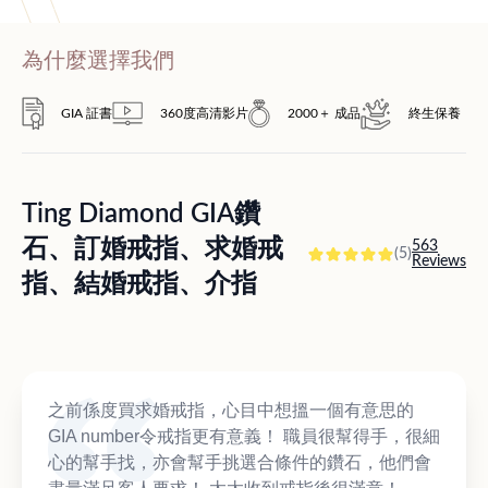
為什麼選擇我們
GIA 証書
360度高清影片
2000＋ 成品
終生保養
Ting Diamond GIA鑽
石、訂婚戒指、求婚戒
563
(5)
Reviews
指、結婚戒指、介指
之前係度買求婚戒指，心目中想搵一個有意思的
GIA number令戒指更有意義！ 職員很幫得手，很細
心的幫手找，亦會幫手挑選合條件的鑽石，他們會