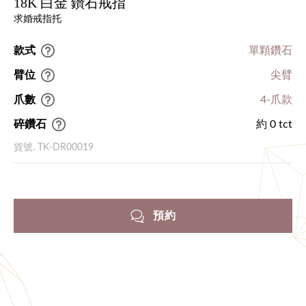
18K 白金 鑽石戒指
求婚戒指托
款式
單顆鑽石
臂位
尖臂
爪數
4-爪款
碎鑽石
約 0 tct
貨號. TK-DR00019
預約