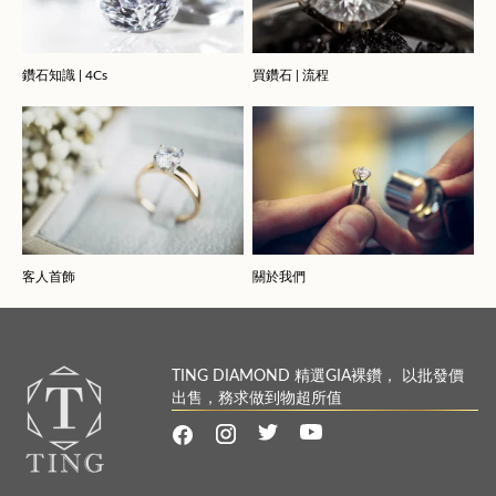
鑽石知識 | 4Cs
買鑽石 | 流程
客人首飾
關於我們
TING DIAMOND 精選GIA裸鑽， 以批發價
出售，務求做到物超所值