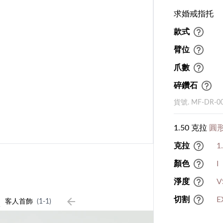
求婚戒指托
款式
臂位
爪數
碎鑽石
貨號. MF-DR-0
1.50 克拉
圓形
克拉
1
顏色
I
淨度
V
1
切割
E
客人首飾
(1-1)