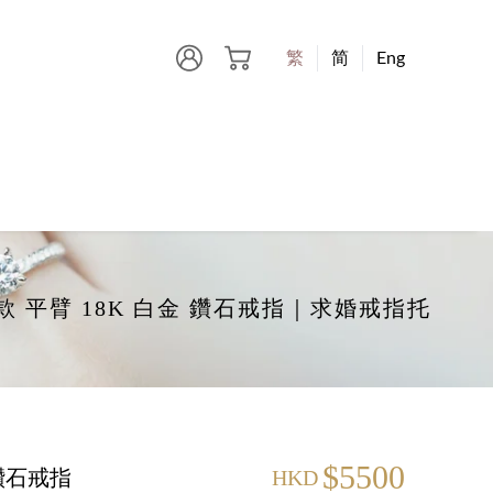
繁
简
Eng
-爪款 平臂 18K 白金 鑽石戒指｜求婚戒指托
$5500
 鑽石戒指
HKD