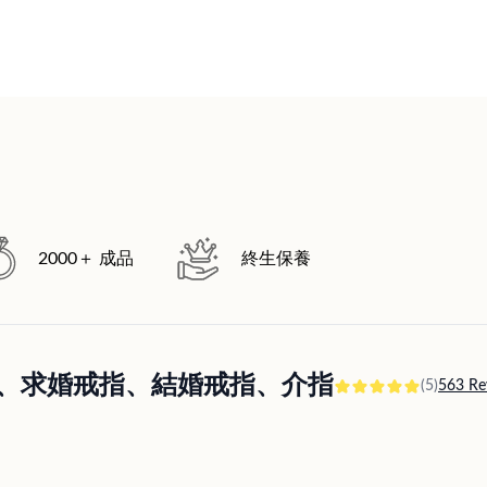
2000＋ 成品
終生保養
訂婚戒指、求婚戒指、結婚戒指、介指
(5)
563 Re