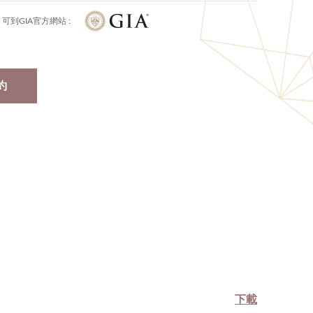
可到GIA官方網站 :
約
下載