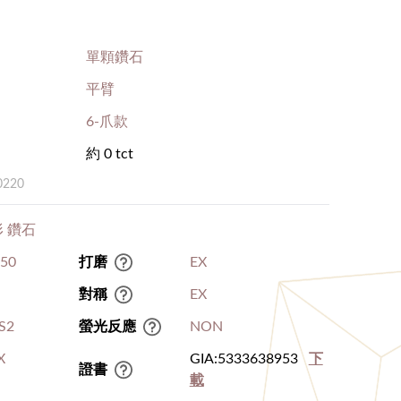
單顆鑽石
平臂
6-爪款
約 0 tct
0220
 鑽石
.50
打磨
EX
對稱
EX
S2
螢光反應
NON
X
GIA:5333638953
下
證書
載