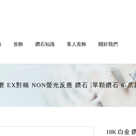
指
首飾
鑽石知識
客人首飾
關於我們
EX打磨 EX對稱 NON螢光反應 鑽石 |單顆鑽石 6
18K 白金