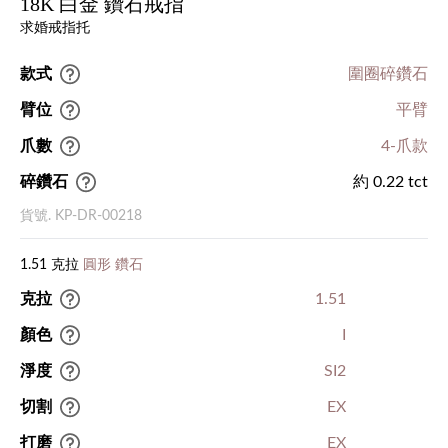
18K 白金 鑽石戒指
求婚戒指托
款式
圍圈碎鑽石
臂位
平臂
爪數
4-爪款
碎鑽石
約 0.22 tct
貨號. KP-DR-00218
1.51 克拉
圓形 鑽石
克拉
1.51
顏色
I
淨度
SI2
切割
EX
打磨
EX