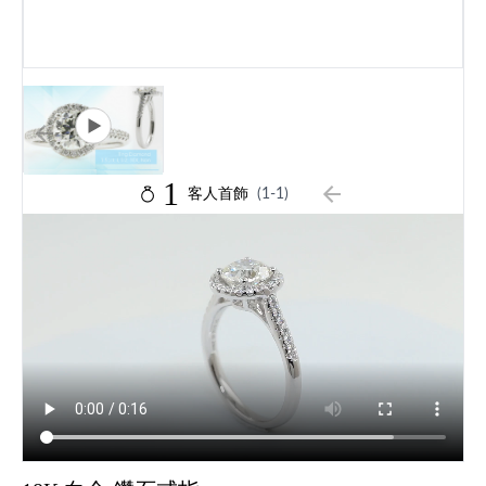
1
客人首飾
(1-1)