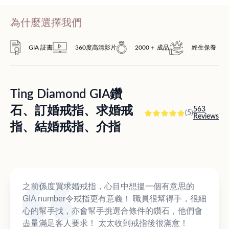
為什麼選擇我們
GIA 証書
360度高清影片
2000＋ 成品
終生保養
Ting Diamond GIA鑽
石、訂婚戒指、求婚戒
563
(5)
Reviews
指、結婚戒指、介指
之前係度買求婚戒指，心目中想搵一個有意思的
GIA number令戒指更有意義！ 職員很幫得手，很細
心的幫手找，亦會幫手挑選合條件的鑽石，他們會
盡量滿足客人要求！ 太太收到戒指後很滿意！