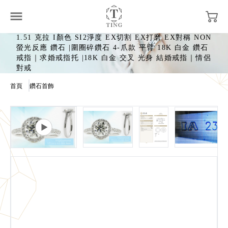
1.51 克拉 I顏色 SI2淨度 EX切割 EX打磨 EX對稱 NON
螢光反應 鑽石 |圍圈碎鑽石 4-爪款 平臂 18K 白金 鑽石
戒指｜求婚戒指托 |18K 白金 交叉 光身 結婚戒指｜情侶
對戒
首頁
鑽石首飾