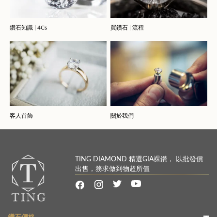
鑽石知識 | 4Cs
買鑽石 | 流程
客人首飾
關於我們
TING DIAMOND 精選GIA裸鑽， 以批發價
出售，務求做到物超所值