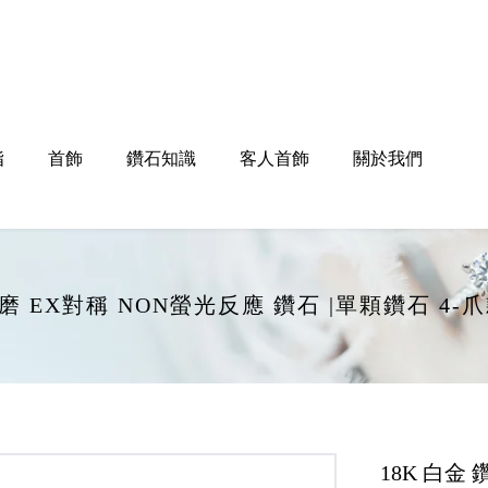
指
首飾
鑽石知識
客人首飾
關於我們
EX打磨 EX對稱 NON螢光反應 鑽石 |單顆鑽石 4
18K 白金