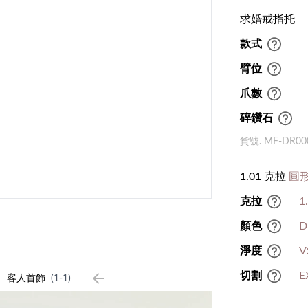
求婚戒指托
款式
臂位
爪數
碎鑽石
貨號. MF-DR00
1.01 克拉
圓形
克拉
1
顏色
D
淨度
V
1
切割
E
客人首飾
(1-1)