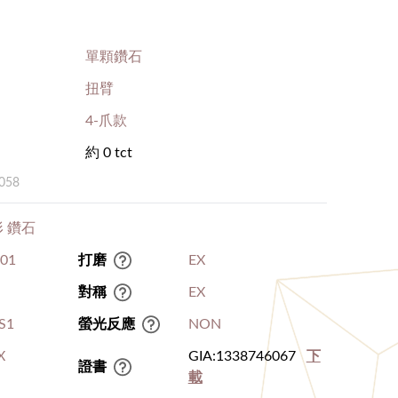
單顆鑽石
扭臂
4-爪款
約 0 tct
058
 鑽石
.01
打磨
EX
對稱
EX
S1
螢光反應
NON
X
GIA:1338746067
下
證書
載