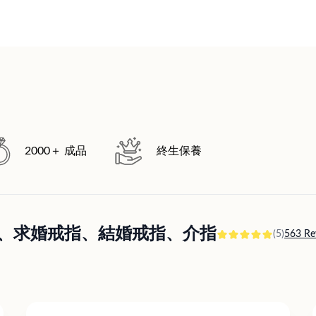
2000＋ 成品
終生保養
訂婚戒指、求婚戒指、結婚戒指、介指
(5)
563 Re