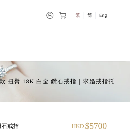
繁
简
Eng
-爪款 扭臂 18K 白金 鑽石戒指｜求婚戒指托
$5700
 鑽石戒指
HKD