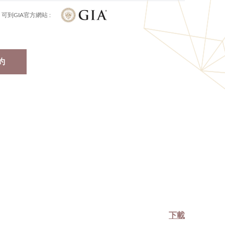
可到GIA官方網站 :
約
下載