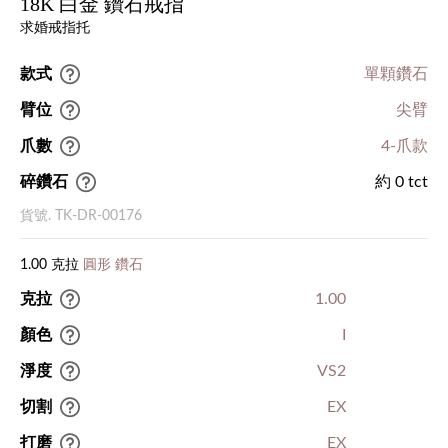
18K 白金 鑽石戒指
求婚戒指托
款式
單顆鑽石
臂位
尖臂
爪數
4-爪款
碎鑽石
約 0 tct
貨號. TK-DR-00176
1.00 克拉
圓形 鑽石
克拉
1.00
顏色
I
淨度
VS2
切割
EX
打磨
EX