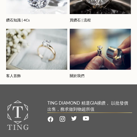
鑽石知識 | 4Cs
買鑽石 | 流程
客人首飾
關於我們
TING DIAMOND 精選GIA裸鑽， 以批發價
出售，務求做到物超所值