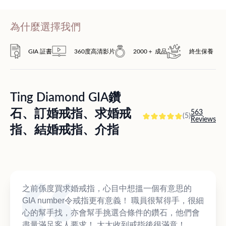
為什麼選擇我們
GIA 証書
360度高清影片
2000＋ 成品
終生保養
Ting Diamond GIA鑽
石、訂婚戒指、求婚戒
563
(5)
Reviews
指、結婚戒指、介指
之前係度買求婚戒指，心目中想搵一個有意思的
GIA number令戒指更有意義！ 職員很幫得手，很細
心的幫手找，亦會幫手挑選合條件的鑽石，他們會
盡量滿足客人要求！ 太太收到戒指後很滿意！