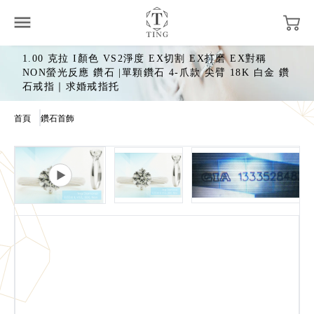
1.00 克拉 I顏色 VS2淨度 EX切割 EX打磨 EX對稱
NON螢光反應 鑽石 |單顆鑽石 4-爪款 尖臂 18K 白金 鑽
石戒指｜求婚戒指托
首頁
鑽石首飾