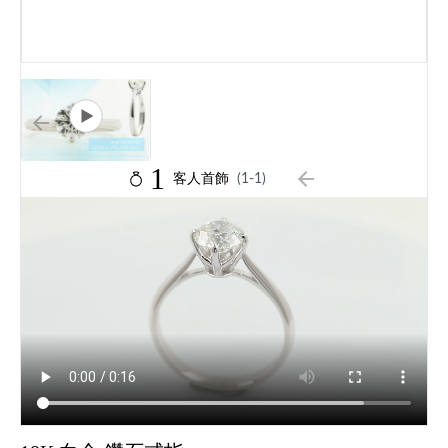
1
客人首飾
(1-1)