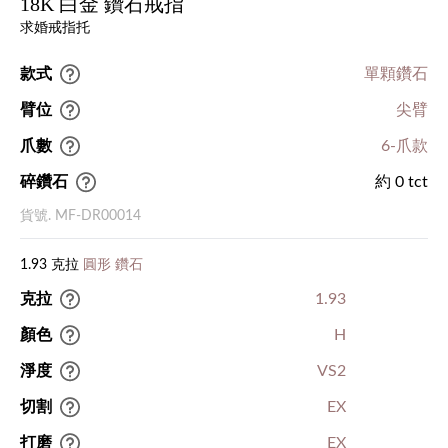
18K 白金 鑽石戒指
求婚戒指托
款式
單顆鑽石
臂位
尖臂
爪數
6-爪款
碎鑽石
約 0 tct
貨號. MF-DR00014
1.93 克拉
圓形 鑽石
克拉
1.93
顏色
H
淨度
VS2
切割
EX
打磨
EX