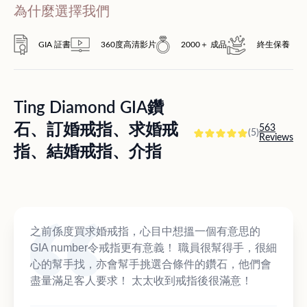
為什麼選擇我們
GIA 証書
360度高清影片
2000＋ 成品
終生保養
Ting Diamond GIA鑽
石、訂婚戒指、求婚戒
563
(5)
Reviews
指、結婚戒指、介指
之前係度買求婚戒指，心目中想搵一個有意思的
GIA number令戒指更有意義！ 職員很幫得手，很細
心的幫手找，亦會幫手挑選合條件的鑽石，他們會
盡量滿足客人要求！ 太太收到戒指後很滿意！