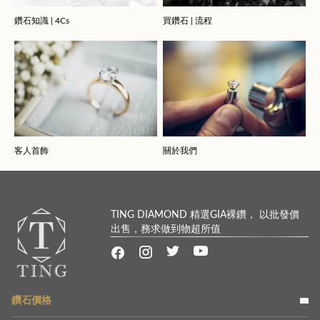
鑽石知識 | 4Cs
買鑽石 | 流程
客人首飾
關於我們
TING DIAMOND 精選GIA裸鑽， 以批發價
出售，務求做到物超所值
鑽石價格