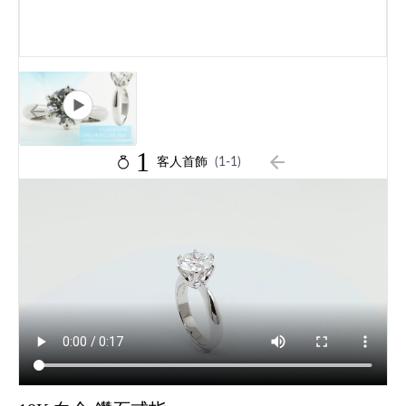
1
客人首飾
(1-1)