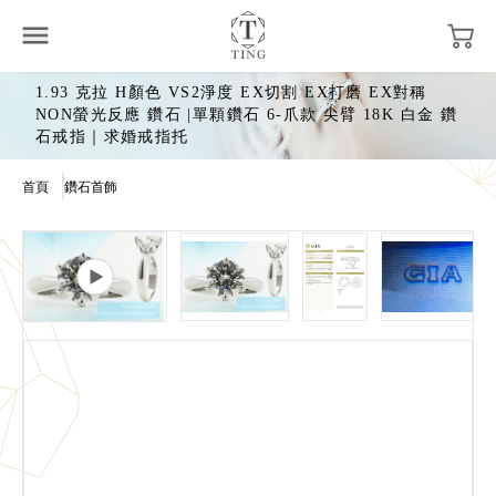
1.93 克拉 H顏色 VS2淨度 EX切割 EX打磨 EX對稱
NON螢光反應 鑽石 |單顆鑽石 6-爪款 尖臂 18K 白金 鑽
石戒指｜求婚戒指托
首頁
鑽石首飾