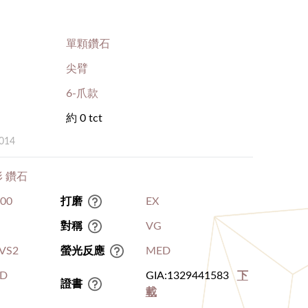
單顆鑽石
尖臂
6-爪款
約 0 tct
014
 鑽石
.00
打磨
EX
對稱
VG
VS2
螢光反應
MED
D
GIA:1329441583
下
證書
載