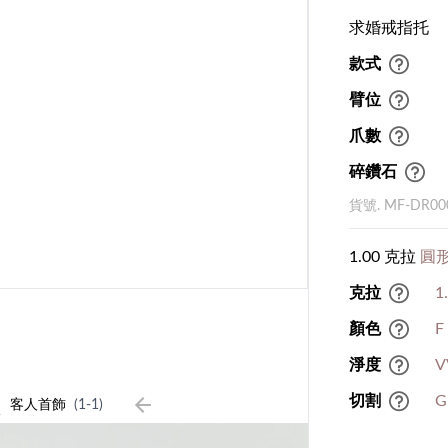
求婚戒指托
款式
臂位
爪數
碎鑽石
貨號. MF-DR00
1.00 克拉
圓形
克拉
1
顏色
F
淨度
V
1
切割
G
客人首飾
(1-1)