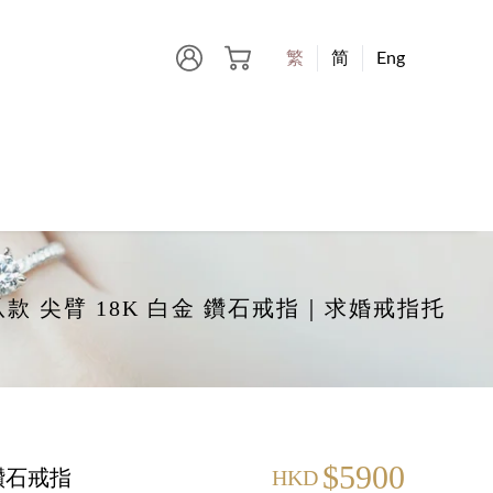
繁
简
Eng
6-爪款 尖臂 18K 白金 鑽石戒指｜求婚戒指托
$5900
 鑽石戒指
HKD