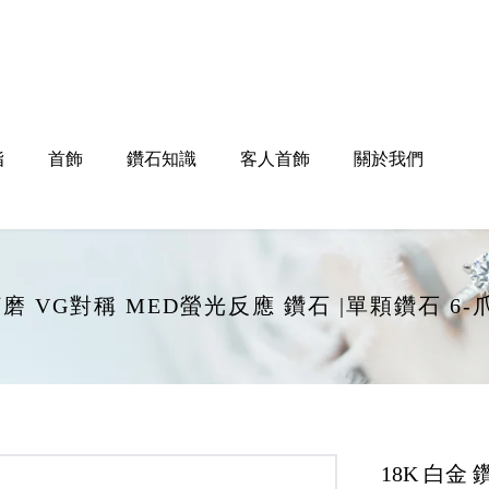
指
首飾
鑽石知識
客人首飾
關於我們
EX打磨 VG對稱 MED螢光反應 鑽石 |單顆鑽石 
18K 白金