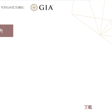
可到GIA官方網站 :
約
下載