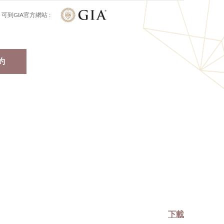
可到GIA官方網站 :
約
下載