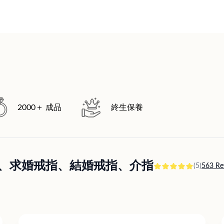
2000＋ 成品
終生保養
訂婚戒指、求婚戒指、結婚戒指、介指
(5)
563 Re