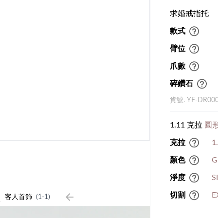
求婚戒指托
款式
臂位
爪數
碎鑽石
貨號. YF-DR00
1.11 克拉
圓形
克拉
1
顏色
G
淨度
S
1
切割
E
客人首飾
(1-1)