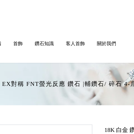
指
首飾
鑽石知識
客人首飾
關於我們
打磨 EX對稱 FNT螢光反應 鑽石 |輔鑽石/ 碎石
18K 白金