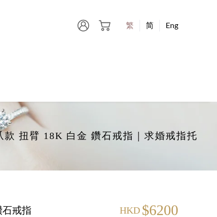
繁
简
Eng
 4-爪款 扭臂 18K 白金 鑽石戒指｜求婚戒指托
$6200
 鑽石戒指
HKD