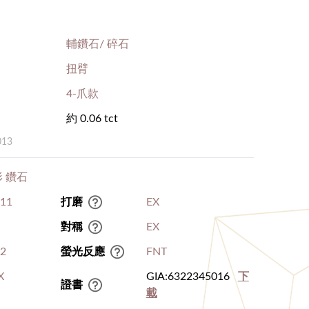
輔鑽石/ 碎石
扭臂
4-爪款
約 0.06 tct
013
 鑽石
.11
打磨
EX
對稱
EX
I2
螢光反應
FNT
X
GIA:6322345016
下
證書
載