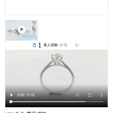
1
客人首飾
(1-1)