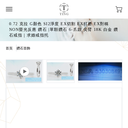
0.72 克拉 G顏色 SI2淨度 EX切割 EX打磨 EX對稱
NON螢光反應 鑽石 |單顆鑽石 6-爪款 尖臂 18K 白金 鑽
石戒指｜求婚戒指托
首頁
鑽石首飾