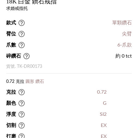
18K 白金 鑽石戒指
求婚戒指托
款式
單顆鑽石
臂位
尖臂
爪數
6-爪款
碎鑽石
約 0 tct
貨號. TK-DR00173
0.72 克拉
圓形 鑽石
克拉
0.72
顏色
G
淨度
SI2
切割
EX
打磨
EX