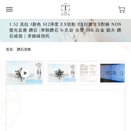
1.52 克拉 J顏色 SI2淨度 EX切割 EX打磨 EX對稱 NON
螢光反應 鑽石 |單顆鑽石 6-爪款 尖臂 18K 白金 顯大 鑽
石戒指｜求婚戒指托
首頁
鑽石首飾