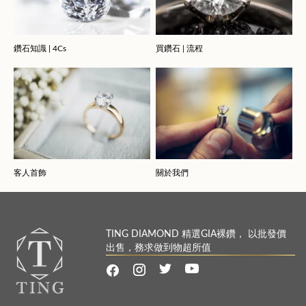
鑽石知識 | 4Cs
買鑽石 | 流程
客人首飾
關於我們
TING DIAMOND 精選GIA裸鑽， 以批發價
出售，務求做到物超所值