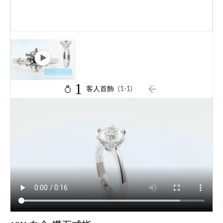
1
客人首飾
(1-1)