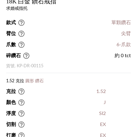
18K 白金 鑽石戒指
求婚戒指托
款式
單顆鑽石
臂位
尖臂
爪數
6-爪款
碎鑽石
約 0 tct
貨號. KP-DR-00115
1.52 克拉
圓形 鑽石
克拉
1.52
顏色
J
淨度
SI2
切割
EX
打磨
EX