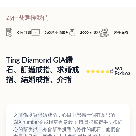
為什麼選擇我們
GIA 証書
360度高清影片
2000＋ 成品
終生保養
Ting Diamond GIA鑽
石、訂婚戒指、求婚戒
563
(5)
Reviews
指、結婚戒指、介指
之前係度買求婚戒指，心目中想搵一個有意思的
GIA number令戒指更有意義！ 職員很幫得手，很細
心的幫手找，亦會幫手挑選合條件的鑽石，他們會