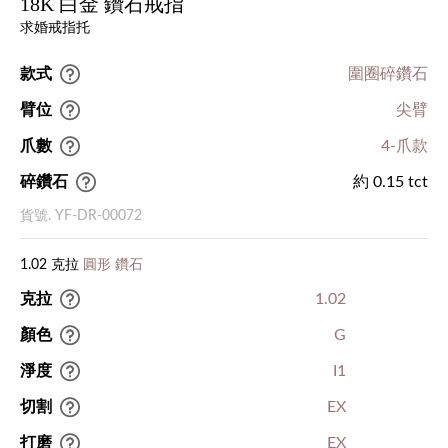
18K 白金 鑽石戒指
求婚戒指托
款式
圍圈碎鑽石
臂位
尖臂
爪數
4-爪款
碎鑽石
約 0.15 tct
貨號. YF-DR-00072
1.02 克拉
圓形 鑽石
克拉
1.02
顏色
G
淨度
I1
切割
EX
打磨
EX