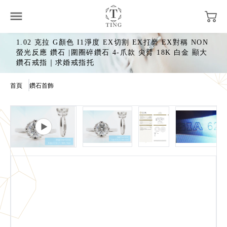
1.02 克拉 G顏色 I1淨度 EX切割 EX打磨 EX對稱 NON
螢光反應 鑽石 |圍圈碎鑽石 4-爪款 尖臂 18K 白金 顯大
鑽石戒指｜求婚戒指托
首頁
鑽石首飾