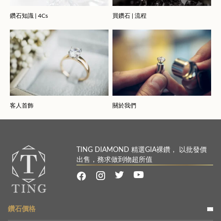
鑽石知識 | 4Cs
買鑽石 | 流程
客人首飾
關於我們
TING DIAMOND 精選GIA裸鑽， 以批發價
出售，務求做到物超所值
鑽石價格