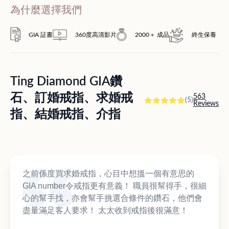
為什麼選擇我們
GIA 証書
360度高清影片
2000＋ 成品
終生保養
Ting Diamond GIA鑽
石、訂婚戒指、求婚戒
563
(5)
Reviews
指、結婚戒指、介指
之前係度買求婚戒指，心目中想搵一個有意思的
GIA number令戒指更有意義！ 職員很幫得手，很細
心的幫手找，亦會幫手挑選合條件的鑽石，他們會
盡量滿足客人要求！ 太太收到戒指後很滿意！