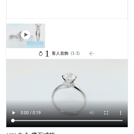
1
客人首飾
(1-1)