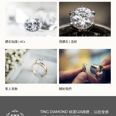
鑽石知識 | 4Cs
買鑽石 | 流程
客人首飾
關於我們
TING DIAMOND 精選GIA裸鑽， 以批發價