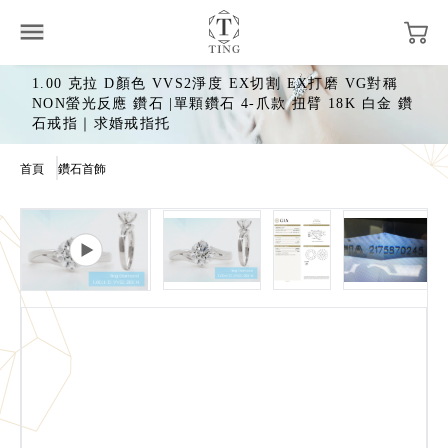
1.00 克拉 D顏色 VVS2淨度 EX切割 EX打磨 VG對稱
NON螢光反應 鑽石 |單顆鑽石 4-爪款 扭臂 18K 白金 鑽
石戒指｜求婚戒指托
首頁
鑽石首飾