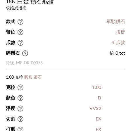
18K 白金 鑽石戒指
求婚戒指托
款式
單顆鑽石
臂位
扭臂
爪數
4-爪款
碎鑽石
約 0 tct
貨號. MF-DR-00075
1.00 克拉
圓形 鑽石
克拉
1.00
顏色
D
淨度
VVS2
切割
EX
打磨
EX