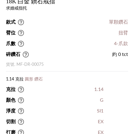
18K 白金 鑽石戒指
求婚戒指托
款式
單顆鑽石
臂位
扭臂
爪數
4-爪款
碎鑽石
約 0 tct
貨號. MF-DR-00075
1.14 克拉
圓形 鑽石
克拉
1.14
顏色
G
淨度
SI1
切割
EX
打磨
EX