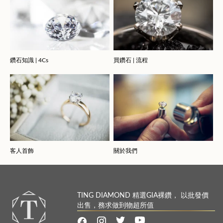
鑽石知識 | 4Cs
買鑽石 | 流程
客人首飾
關於我們
TING DIAMOND 精選GIA裸鑽， 以批發價
出售，務求做到物超所值