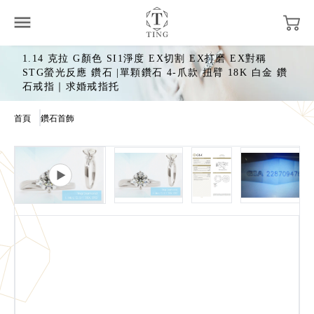
1.14 克拉 G顏色 SI1淨度 EX切割 EX打磨 EX對稱
STG螢光反應 鑽石 |單顆鑽石 4-爪款 扭臂 18K 白金 鑽
石戒指｜求婚戒指托
首頁
鑽石首飾