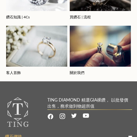
鑽石知識 | 4Cs
買鑽石 | 流程
客人首飾
關於我們
TING DIAMOND 精選GIA裸鑽， 以批發價
出售，務求做到物超所值
鑽石價格