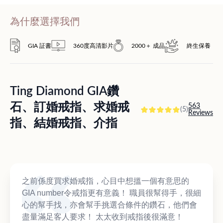
為什麼選擇我們
GIA 証書
360度高清影片
2000＋ 成品
終生保養
Ting Diamond GIA鑽
石、訂婚戒指、求婚戒
563
(5)
Reviews
指、結婚戒指、介指
之前係度買求婚戒指，心目中想搵一個有意思的
GIA number令戒指更有意義！ 職員很幫得手，很細
心的幫手找，亦會幫手挑選合條件的鑽石，他們會
盡量滿足客人要求！ 太太收到戒指後很滿意！