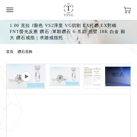
1.00 克拉 J顏色 VS2淨度 VG切割 EX打磨 EX對稱
FNT螢光反應 鑽石 |單顆鑽石 6-爪款 扭臂 18K 白金 顯
大 鑽石戒指｜求婚戒指托
首頁
鑽石首飾