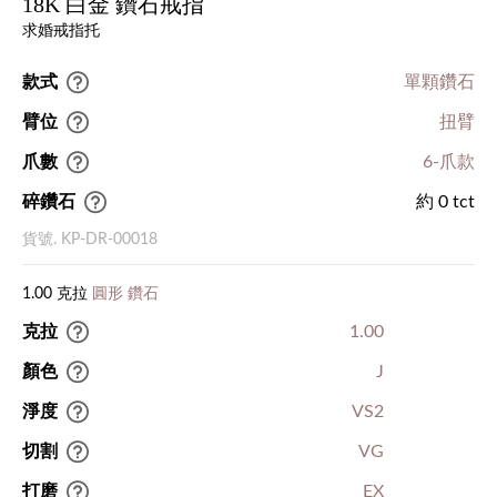
18K 白金 鑽石戒指
求婚戒指托
款式
單顆鑽石
臂位
扭臂
爪數
6-爪款
碎鑽石
約 0 tct
貨號. KP-DR-00018
1.00 克拉
圓形 鑽石
克拉
1.00
顏色
J
淨度
VS2
切割
VG
打磨
EX