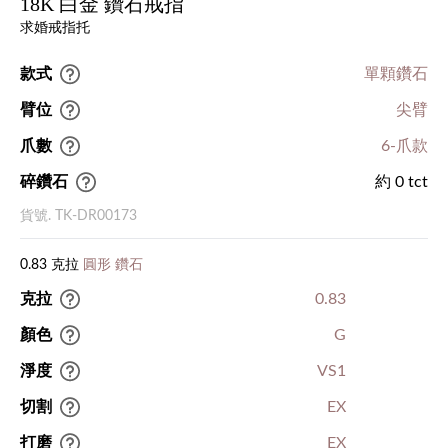
18K 白金 鑽石戒指
求婚戒指托
款式
單顆鑽石
臂位
尖臂
爪數
6-爪款
碎鑽石
約 0 tct
貨號. TK-DR00173
0.83 克拉
圓形 鑽石
克拉
0.83
顏色
G
淨度
VS1
切割
EX
打磨
EX