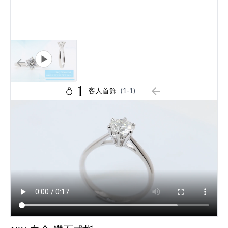
1
客人首飾
(1-1)