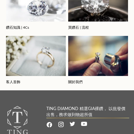
鑽石知識 | 4Cs
買鑽石 | 流程
客人首飾
關於我們
TING DIAMOND 精選GIA裸鑽， 以批發價
出售，務求做到物超所值