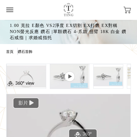
1.00 克拉 E顏色 VS2淨度 EX切割 EX打磨 EX對稱
NON螢光反應 鑽石 |單顆鑽石 4-爪款 扭臂 18K 白金 鑽
石戒指｜求婚戒指托
首頁
鑽石首飾
360° view
影片
360°