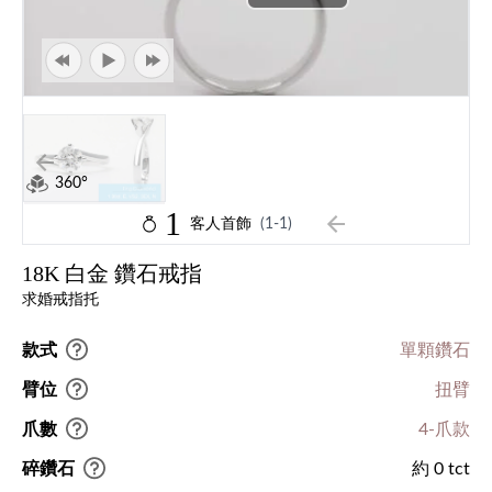
360°
1
客人首飾
(1-1)
18K 白金 鑽石戒指
求婚戒指托
款式
單顆鑽石
臂位
扭臂
爪數
4-爪款
碎鑽石
約 0 tct