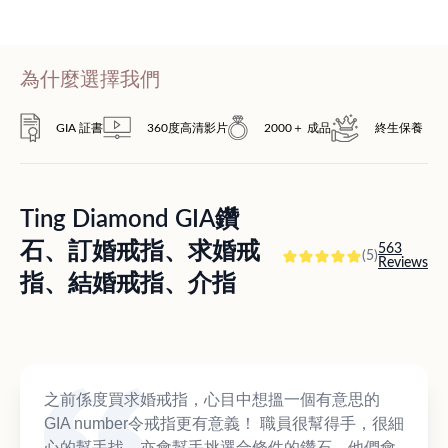
為什麼選擇我們
GIA 証書
360度高清影片
2000＋ 成品
終生保養
Ting Diamond GIA鑽
石、訂婚戒指、求婚戒
563
(5)
Reviews
指、結婚戒指、介指
之前係度買求婚戒指，心目中想搵一個有意思的
GIA number令戒指更有意義！ 職員很幫得手，很細
心的幫手找，亦會幫手挑選合條件的鑽石，他們會