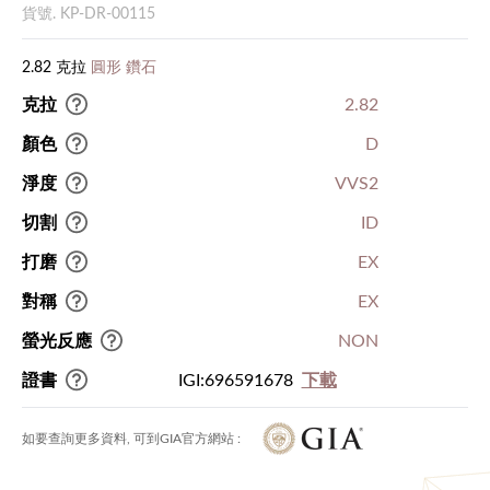
貨號. KP-DR-00115
2.82 克拉
圓形 鑽石
克拉
2.82
顏色
D
淨度
VVS2
切割
ID
打磨
EX
對稱
EX
螢光反應
NON
證書
IGI:696591678
下載
如要查詢更多資料, 可到GIA官方網站 :