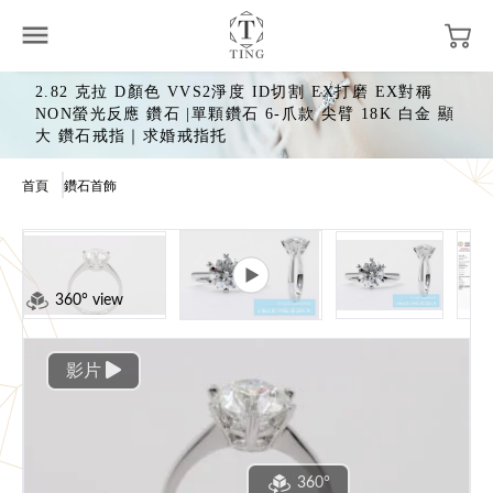
2.82 克拉 D顏色 VVS2淨度 ID切割 EX打磨 EX對稱
NON螢光反應 鑽石 |單顆鑽石 6-爪款 尖臂 18K 白金 顯
大 鑽石戒指｜求婚戒指托
首頁
鑽石首飾
360° view
影片
360°