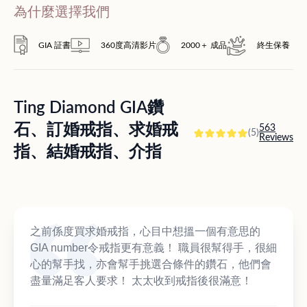
為什麼選擇我們
GIA 証書
360度高清影片
2000＋ 成品
終生保養
Ting Diamond GIA鑽
石、訂婚戒指、求婚戒
563
(5)
Reviews
指、結婚戒指、介指
之前係度買求婚戒指，心目中想搵一個有意思的
GIA number令戒指更有意義！ 職員很幫得手，很細
心的幫手找，亦會幫手挑選合條件的鑽石，他們會
盡量滿足客人要求！ 太太收到戒指後很滿意！