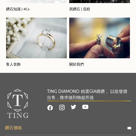
鑽石知識 | 4Cs
買鑽石 | 流程
客人首飾
關於我們
TING DIAMOND 精選GIA裸鑽， 以批發價
出售，務求做到物超所值
鑽石價格