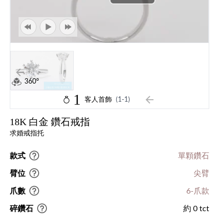
360°
1
客人首飾
(1-1)
18K 白金 鑽石戒指
求婚戒指托
款式
單顆鑽石
臂位
尖臂
爪數
6-爪款
碎鑽石
約 0 tct