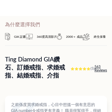
為什麼選擇我們
GIA 証書
360度高清影片
2000＋ 成品
終生保養
Ting Diamond GIA鑽
石、訂婚戒指、求婚戒
563
(5)
Reviews
指、結婚戒指、介指
之前係度買求婚戒指，心目中想搵一個有意思的
GIA number令戒指更有意義！ 職員很幫得手，很細