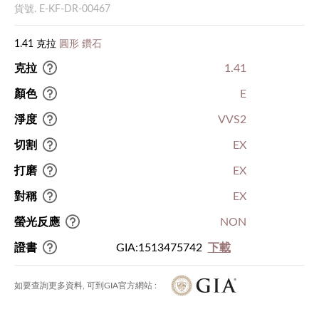
貨號. E-KF-DR-00467
1.41 克拉
圓形 鑽石
克拉
1.41
顏色
E
淨度
VVS2
切割
EX
打磨
EX
對稱
EX
螢光反應
NON
證書
GIA:1513475742
下載
如要查詢更多資料, 可到GIA官方網站 :