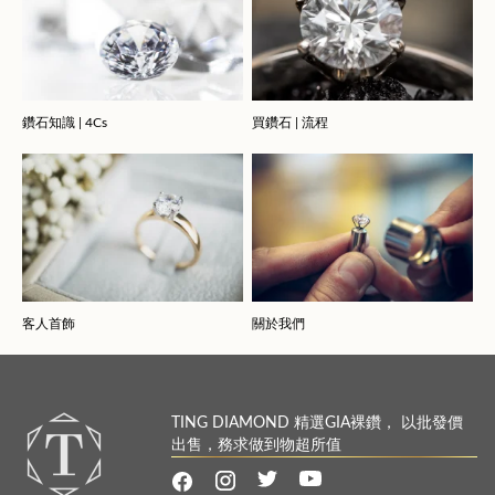
鑽石知識 | 4Cs
買鑽石 | 流程
客人首飾
關於我們
TING DIAMOND 精選GIA裸鑽， 以批發價
出售，務求做到物超所值