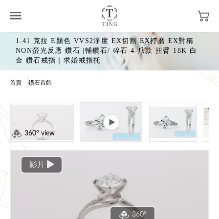
1.41 克拉 E顏色 VVS2淨度 EX切割 EX打磨 EX對稱
NON螢光反應 鑽石 |輔鑽石/ 碎石 4-爪款 扭臂 18K 白
金 鑽石戒指｜求婚戒指托
首頁
鑽石首飾
360° view
影片
360°