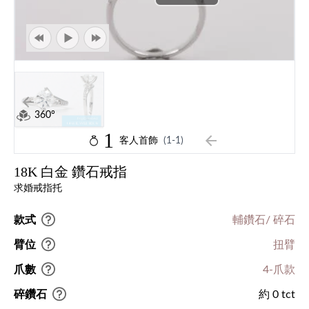
360°
1
客人首飾
(1-1)
18K 白金 鑽石戒指
求婚戒指托
款式
輔鑽石/ 碎石
臂位
扭臂
爪數
4-爪款
碎鑽石
約 0 tct