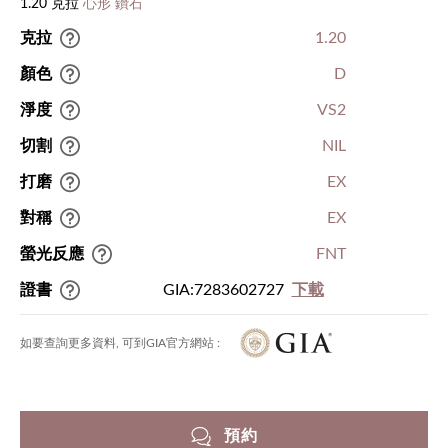
1.20 克拉
心形 鑽石
克拉
1.20
顏色
D
淨度
VS2
切割
NIL
打磨
EX
對稱
EX
螢光反應
FNT
證書
GIA:7283602727
下載
如要查詢更多資料, 可到GIA官方網站 :
預約