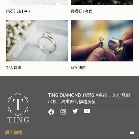
鑽石知識 | 4Cs
買鑽石 | 流程
客人首飾
關於我們
TING DIAMOND 精選GIA裸鑽， 以批發價
出售，務求做到物超所值
鑽石價格