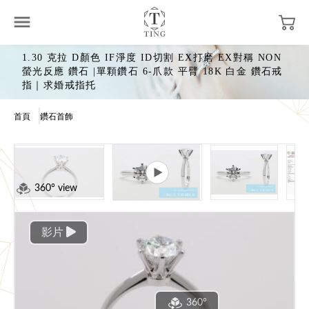
1.30 克拉 D顏色 IF淨度 ID切割 EX打磨 EX對稱 NON
螢光反應 鑽石 |單顆鑽石 6-爪款 平臂 18K 白金 鑽石戒
指｜求婚戒指托
首頁
鑽石首飾
360° view
影片
360°