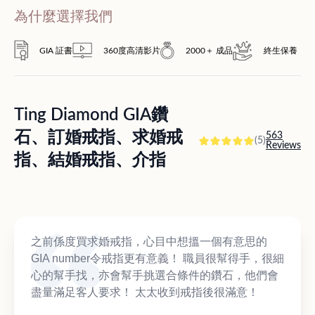
為什麼選擇我們
GIA 証書
360度高清影片
2000＋ 成品
終生保養
Ting Diamond GIA鑽
石、訂婚戒指、求婚戒
563
(5)
Reviews
指、結婚戒指、介指
之前係度買求婚戒指，心目中想搵一個有意思的
GIA number令戒指更有意義！ 職員很幫得手，很細
心的幫手找，亦會幫手挑選合條件的鑽石，他們會
盡量滿足客人要求！ 太太收到戒指後很滿意！