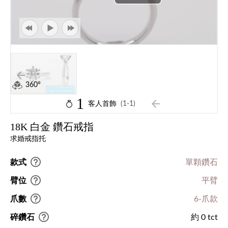
360°
1
客人首飾
(1-1)
18K 白金 鑽石戒指
求婚戒指托
款式
單顆鑽石
臂位
平臂
爪數
6-爪款
碎鑽石
約 0 tct