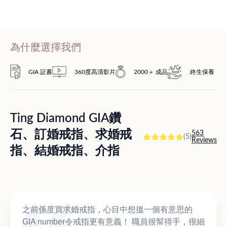
為什麼選擇我們
GIA 証書
360度高清影片
2000＋ 成品
終生保養
Ting Diamond GIA鑽
石、訂婚戒指、求婚戒
563
(5)
Reviews
指、結婚戒指、介指
之前係度買求婚戒指，心目中想搵一個有意思的
GIA number令戒指更有意義！ 職員很幫得手，很細