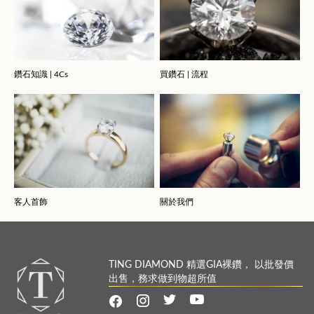
鑽石知識 | 4Cs
買鑽石 | 流程
客人首飾
關於我們
TING DIAMOND 精選GIA裸鑽， 以批發價
出售，務求做到物超所值