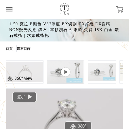
1.50 克拉 F顏色 VS2淨度 EX切割 EX打磨 EX對稱
NON螢光反應 鑽石 |單顆鑽石 6-爪款 尖臂 18K 白金 鑽
石戒指｜求婚戒指托
首頁
鑽石首飾
360° view
影片
360°