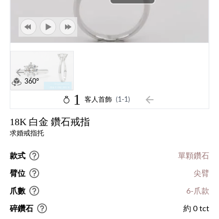
360°
1
客人首飾
(1-1)
18K 白金 鑽石戒指
求婚戒指托
款式
單顆鑽石
臂位
尖臂
爪數
6-爪款
碎鑽石
約 0 tct