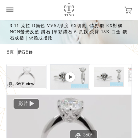
3.11 克拉 D顏色 VVS2淨度 EX切割 EX打磨 EX對稱
NON螢光反應 鑽石 |單顆鑽石 6-爪款 尖臂 18K 白金 鑽
石戒指｜求婚戒指托
首頁
鑽石首飾
360° view
影片
360°