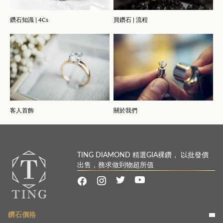
鑽石知識 | 4Cs
買鑽石 | 流程
客人首飾
關於我們
TING DIAMOND 精選GIA裸鑽， 以批發價
出售，務求做到物超所值
鑽石價格