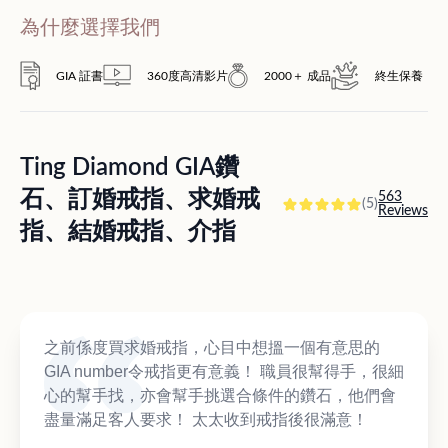
為什麼選擇我們
GIA 証書
360度高清影片
2000＋ 成品
終生保養
Ting Diamond GIA鑽
石、訂婚戒指、求婚戒
563
(5)
Reviews
指、結婚戒指、介指
之前係度買求婚戒指，心目中想搵一個有意思的
GIA number令戒指更有意義！ 職員很幫得手，很細
心的幫手找，亦會幫手挑選合條件的鑽石，他們會
盡量滿足客人要求！ 太太收到戒指後很滿意！