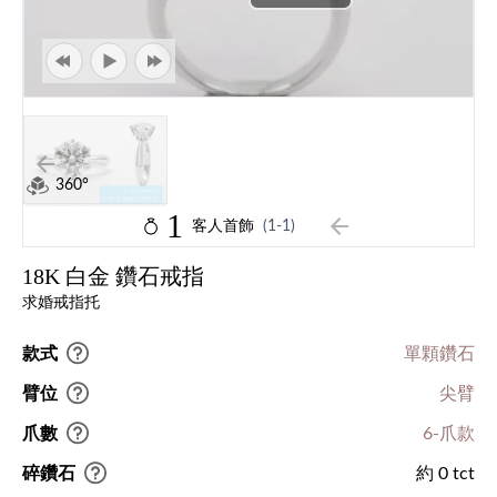
360°
1
客人首飾
(1-1)
18K 白金 鑽石戒指
求婚戒指托
款式
單顆鑽石
臂位
尖臂
爪數
6-爪款
碎鑽石
約 0 tct