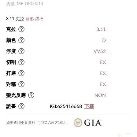
貨號. MF-DR00014
3.11 克拉
圓形 鑽石
克拉
3.11
顏色
D
淨度
VVS2
切割
EX
打磨
EX
對稱
EX
螢光反應
NON
證書
IGI:625416668
下載
如要查詢更多資料, 可到GIA官方網站 :