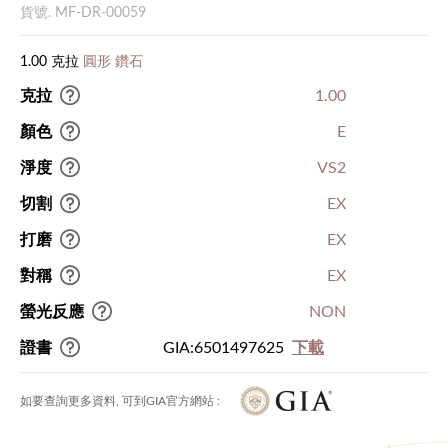
貨號. MF-DR-00059
1.00 克拉
圓形 鑽石
克拉
1.00
顏色
E
淨度
VS2
切割
EX
打磨
EX
對稱
EX
螢光反應
NON
證書
GIA:6501497625
下載
如要查詢更多資料, 可到GIA官方網站 :