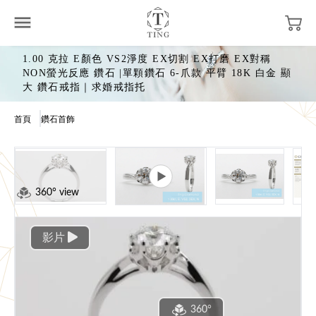
1.00 克拉 E顏色 VS2淨度 EX切割 EX打磨 EX對稱
NON螢光反應 鑽石 |單顆鑽石 6-爪款 平臂 18K 白金 顯
大 鑽石戒指｜求婚戒指托
首頁
鑽石首飾
360° view
影片
360°