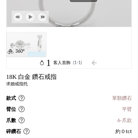
360°
1
客人首飾
(1-1)
18K 白金 鑽石戒指
求婚戒指托
款式
單顆鑽石
臂位
平臂
爪數
6-爪款
碎鑽石
約 0 tct