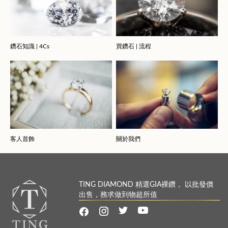
鑽石知識 | 4Cs
買鑽石 | 流程
客人首飾
關於我們
TING DIAMOND 精選GIA裸鑽， 以批發價
出售，務求做到物超所值