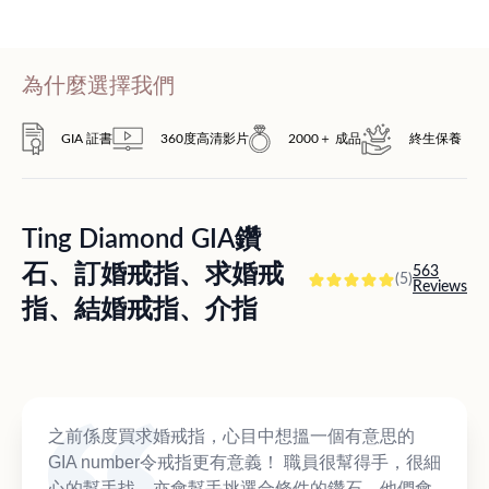
為什麼選擇我們
GIA 証書
360度高清影片
2000＋ 成品
終生保養
Ting Diamond GIA鑽
石、訂婚戒指、求婚戒
563
(5)
Reviews
指、結婚戒指、介指
之前係度買求婚戒指，心目中想搵一個有意思的
GIA number令戒指更有意義！ 職員很幫得手，很細
心的幫手找，亦會幫手挑選合條件的鑽石，他們會