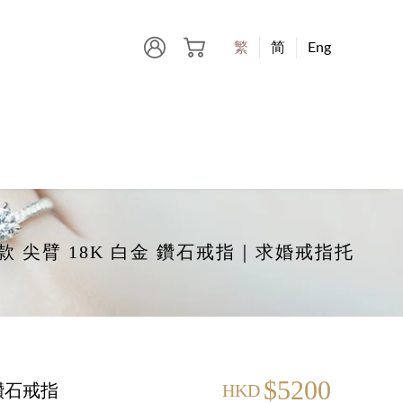
繁
简
Eng
-爪款 尖臂 18K 白金 鑽石戒指｜求婚戒指托
$5200
 鑽石戒指
HKD