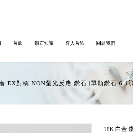
指
首飾
鑽石知識
客人首飾
關於我們
EX打磨 EX對稱 NON螢光反應 鑽石 |單顆鑽石 6
18K 白金