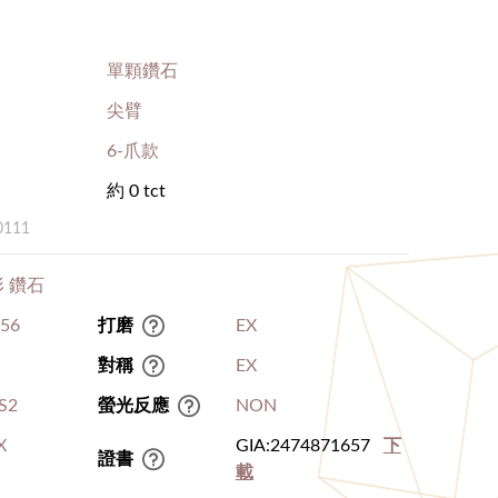
單顆鑽石
尖臂
6-爪款
約 0 tct
0111
 鑽石
.56
打磨
EX
對稱
EX
S2
螢光反應
NON
X
GIA:2474871657
下
證書
載