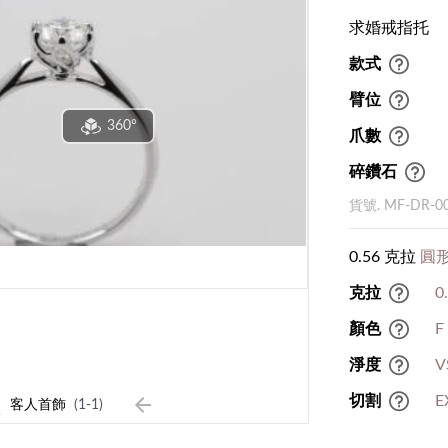
求婚戒指托
款式
臂位
360°
爪數
碎鑽石
貨號. MF-DR-0
0.56 克拉
圓形
克拉
0
顏色
F
淨度
V
1
切割
E
客人首飾
(1-1)