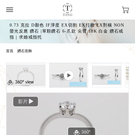
0.73 克拉 D顏色 IF淨度 EX切割 EX打磨 EX對稱 NON
螢光反應 鑽石 |單顆鑽石 6-爪款 尖臂 18K 白金 鑽石戒
指｜求婚戒指托
首頁
鑽石首飾
360° view
影片
360°