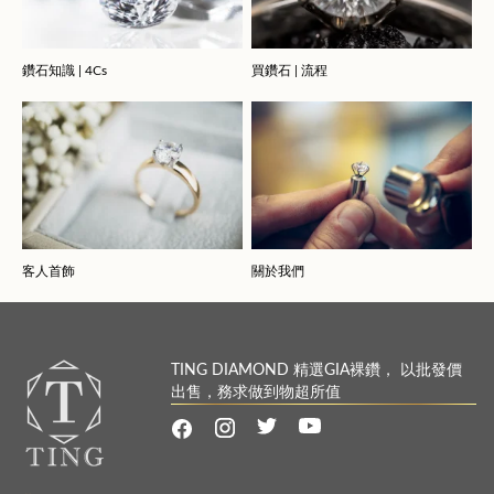
鑽石知識 | 4Cs
買鑽石 | 流程
客人首飾
關於我們
TING DIAMOND 精選GIA裸鑽， 以批發價
出售，務求做到物超所值