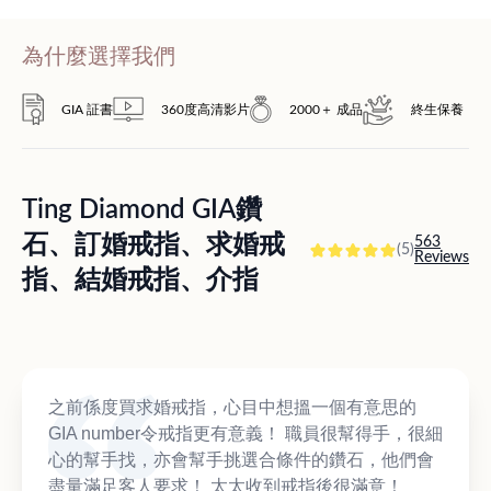
為什麼選擇我們
GIA 証書
360度高清影片
2000＋ 成品
終生保養
Ting Diamond GIA鑽
石、訂婚戒指、求婚戒
563
(5)
Reviews
指、結婚戒指、介指
之前係度買求婚戒指，心目中想搵一個有意思的
GIA number令戒指更有意義！ 職員很幫得手，很細
心的幫手找，亦會幫手挑選合條件的鑽石，他們會
盡量滿足客人要求！ 太太收到戒指後很滿意！