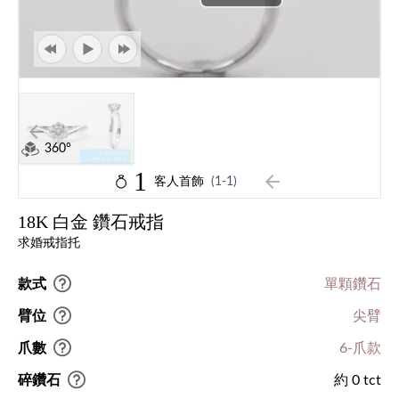
360°
1
客人首飾
(1-1)
18K 白金 鑽石戒指
求婚戒指托
款式
單顆鑽石
臂位
尖臂
爪數
6-爪款
碎鑽石
約 0 tct