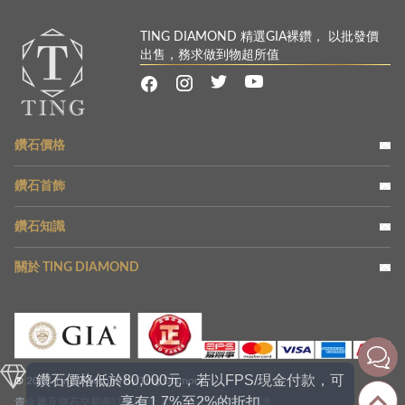
TING DIAMOND 精選GIA裸鑽， 以批發價
出售，務求做到物超所值
鑽石價格
鑽石首飾
鑽石知識
關於 TING DIAMOND
鑽石價格低於80,000元，若以FPS/現金付款，可
® 2016 Ting Diamond by Ting Diamond
享有1.7%至2%的折扣
貴金屬及寶石交易商註冊編號: A-B-23-12-03356
查證