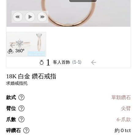
360°
1
客人首飾
(1-1)
18K 白金 鑽石戒指
求婚戒指托
款式
單顆鑽石
臂位
尖臂
爪數
6-爪款
碎鑽石
約 0 tct