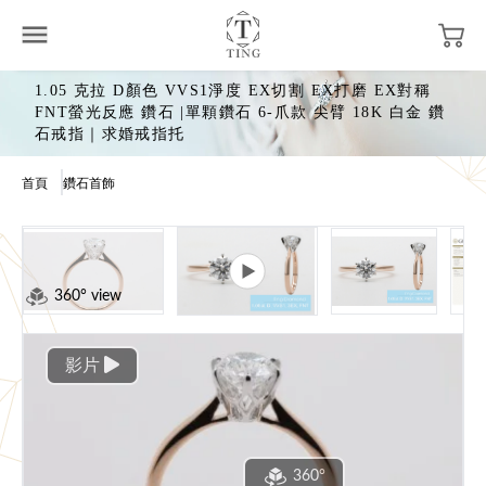
1.05 克拉 D顏色 VVS1淨度 EX切割 EX打磨 EX對稱
FNT螢光反應 鑽石 |單顆鑽石 6-爪款 尖臂 18K 白金 鑽
石戒指｜求婚戒指托
首頁
鑽石首飾
360° view
影片
360°