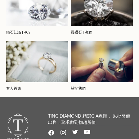
鑽石知識 | 4Cs
買鑽石 | 流程
客人首飾
關於我們
TING DIAMOND 精選GIA裸鑽， 以批發價
出售，務求做到物超所值