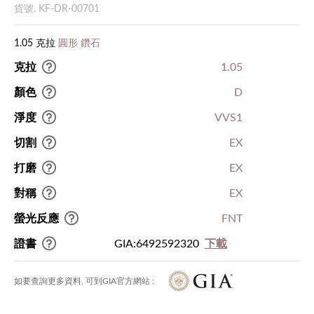
貨號. KF-DR-00701
1.05 克拉
圓形 鑽石
克拉
1.05
顏色
D
淨度
VVS1
切割
EX
打磨
EX
對稱
EX
螢光反應
FNT
證書
GIA:6492592320
下載
如要查詢更多資料, 可到GIA官方網站 :