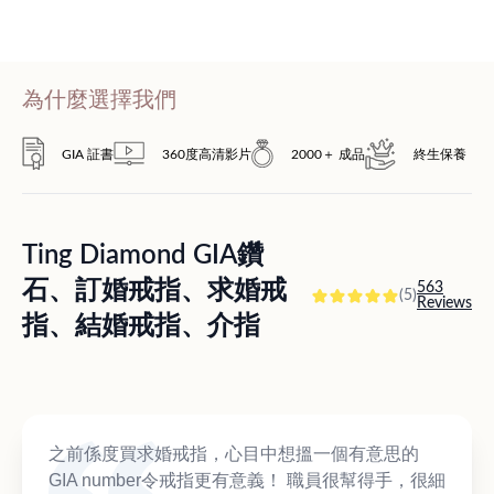
為什麼選擇我們
GIA 証書
360度高清影片
2000＋ 成品
終生保養
Ting Diamond GIA鑽
石、訂婚戒指、求婚戒
563
(5)
Reviews
指、結婚戒指、介指
之前係度買求婚戒指，心目中想搵一個有意思的
GIA number令戒指更有意義！ 職員很幫得手，很細