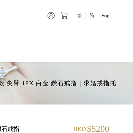
繁
简
Eng
-爪款 尖臂 18K 白金 鑽石戒指｜求婚戒指托
$5200
 鑽石戒指
HKD