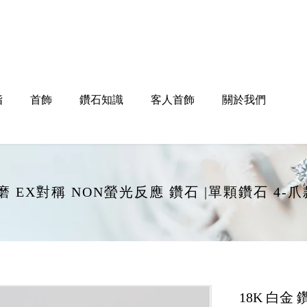
指
首飾
鑽石知識
客人首飾
關於我們
EX打磨 EX對稱 NON螢光反應 鑽石 |單顆鑽石 4
18K 白金