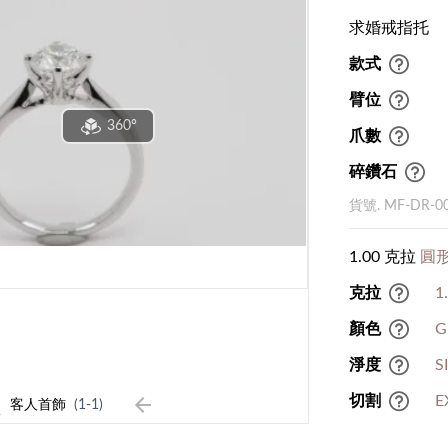
求婚戒指托
款式
臂位
360°
爪數
碎鑽石
貨號. MF-DR-0
1.00 克拉
圓形
克拉
1
顏色
G
淨度
S
1
切割
E
客人首飾
(1-1)