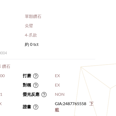
單顆鑽石
尖臂
4-爪款
約 0 tct
0004
 鑽石
.00
打磨
EX
對稱
EX
I1
螢光反應
NON
X
GIA:2487765558
下
證書
載