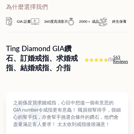
為什麼選擇我們
GIA 証書
360度高清影片
2000＋ 成品
終生保養
Ting Diamond GIA鑽
石、訂婚戒指、求婚戒
563
(5)
Reviews
指、結婚戒指、介指
之前係度買求婚戒指，心目中想搵一個有意思的
GIA number令戒指更有意義！ 職員很幫得手，很細
心的幫手找，亦會幫手挑選合條件的鑽石，他們會
盡量滿足客人要求！ 太太收到戒指後很滿意！