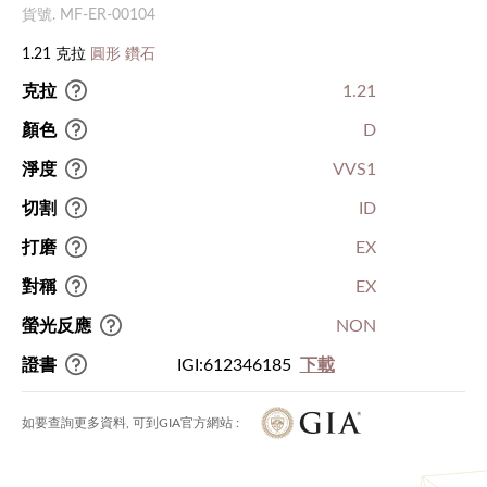
貨號. MF-ER-00104
1.21 克拉
圓形 鑽石
克拉
1.21
顏色
D
淨度
VVS1
切割
ID
打磨
EX
對稱
EX
螢光反應
NON
證書
IGI:612346185
下載
如要查詢更多資料, 可到GIA官方網站 :