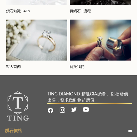
鑽石知識 | 4Cs
買鑽石 | 流程
客人首飾
關於我們
TING DIAMOND 精選GIA裸鑽， 以批發價
出售，務求做到物超所值
鑽石價格