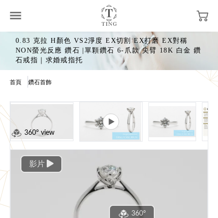
0.83 克拉 H顏色 VS2淨度 EX切割 EX打磨 EX對稱
NON螢光反應 鑽石 |單顆鑽石 6-爪款 尖臂 18K 白金 鑽
石戒指｜求婚戒指托
首頁
鑽石首飾
360° view
影片
360°