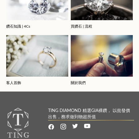
鑽石知識 | 4Cs
買鑽石 | 流程
客人首飾
關於我們
TING DIAMOND 精選GIA裸鑽， 以批發價
出售，務求做到物超所值