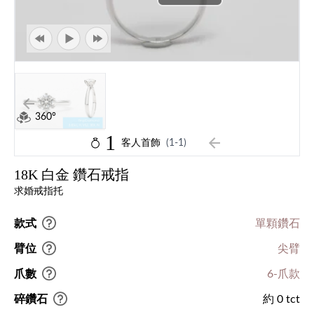
360°
1
客人首飾
(1-1)
18K 白金 鑽石戒指
求婚戒指托
款式
單顆鑽石
臂位
尖臂
爪數
6-爪款
碎鑽石
約 0 tct