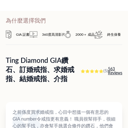
為什麼選擇我們
GIA 証書
360度高清影片
2000＋ 成品
終生保養
Ting Diamond GIA鑽
石、訂婚戒指、求婚戒
563
(5)
Reviews
指、結婚戒指、介指
之前係度買求婚戒指，心目中想搵一個有意思的
GIA number令戒指更有意義！ 職員很幫得手，很細
心的幫手找，亦會幫手挑選合條件的鑽石，他們會