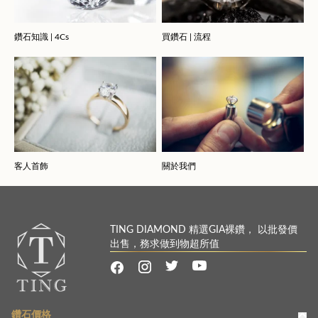
鑽石知識 | 4Cs
買鑽石 | 流程
客人首飾
關於我們
TING DIAMOND 精選GIA裸鑽， 以批發價
出售，務求做到物超所值
鑽石價格