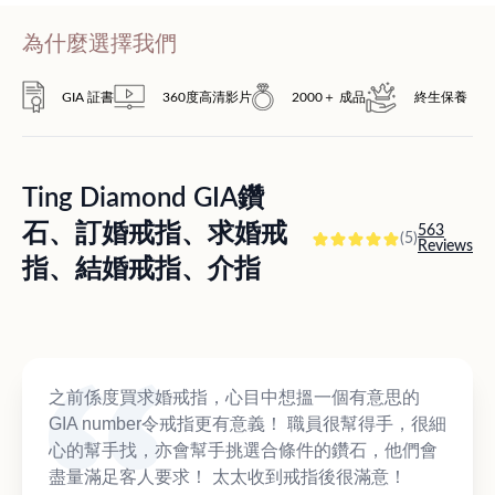
為什麼選擇我們
GIA 証書
360度高清影片
2000＋ 成品
終生保養
Ting Diamond GIA鑽
石、訂婚戒指、求婚戒
563
(5)
Reviews
指、結婚戒指、介指
之前係度買求婚戒指，心目中想搵一個有意思的
GIA number令戒指更有意義！ 職員很幫得手，很細
心的幫手找，亦會幫手挑選合條件的鑽石，他們會
盡量滿足客人要求！ 太太收到戒指後很滿意！