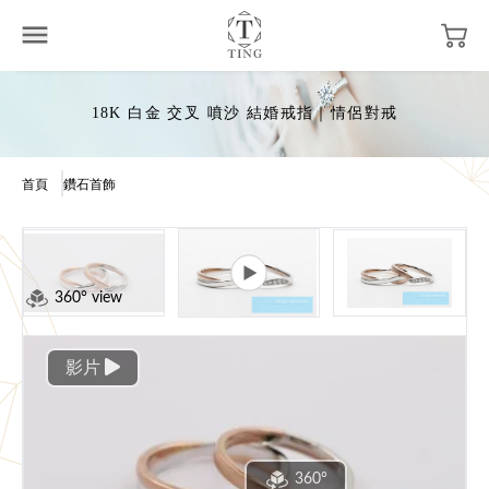
18K 白金 交叉 噴沙 結婚戒指｜情侶對戒
首頁
鑽石首飾
360° view
影片
360°