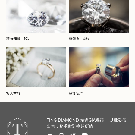
鑽石知識 | 4Cs
買鑽石 | 流程
客人首飾
關於我們
TING DIAMOND 精選GIA裸鑽， 以批發價
出售，務求做到物超所值