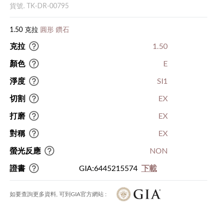
貨號. TK-DR-00795
1.50 克拉
圓形 鑽石
克拉
1.50
顏色
E
淨度
SI1
切割
EX
打磨
EX
對稱
EX
螢光反應
NON
證書
GIA:6445215574
下載
如要查詢更多資料, 可到GIA官方網站 :