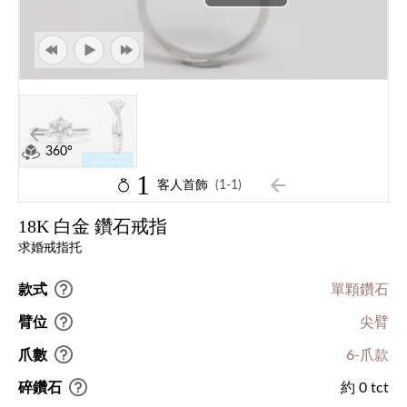
360°
1
客人首飾
(1-1)
18K 白金 鑽石戒指
求婚戒指托
款式
單顆鑽石
臂位
尖臂
爪數
6-爪款
碎鑽石
約 0 tct