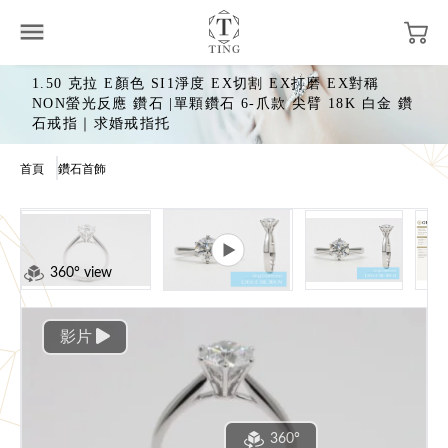
1.50 克拉 E顏色 SI1淨度 EX切割 EX打磨 EX對稱
NON螢光反應 鑽石 |單顆鑽石 6-爪款 尖臂 18K 白金 鑽
石戒指｜求婚戒指托
首頁
鑽石首飾
360° view
影片
360°