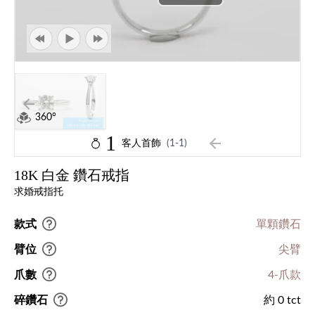
360°
1
客人首飾
(1-1)
18K 白金 鑽石戒指
求婚戒指托
款式
單顆鑽石
臂位
尖臂
爪數
4-爪款
碎鑽石
約 0 tct