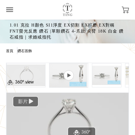
1.01 克拉 H顏色 SI1淨度 EX切割 EX打磨 EX對稱
FNT螢光反應 鑽石 |單顆鑽石 4-爪款 尖臂 18K 白金 鑽
石戒指｜求婚戒指托
首頁
鑽石首飾
360° view
影片
360°