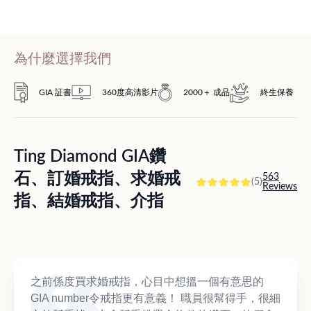
為什麼選擇我們
GIA 証書
360度高清影片
2000＋ 成品
終生保養
Ting Diamond GIA鑽
石、訂婚戒指、求婚戒
563
(5)
Reviews
指、結婚戒指、介指
之前係度買求婚戒指，心目中想搵一個有意思的
GIA number令戒指更有意義！ 職員很幫得手，很細