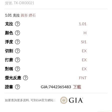
貨號. TK-DR00021
1.01 克拉
圓形 鑽石
克拉
1.01
顏色
H
淨度
SI1
切割
EX
打磨
EX
對稱
EX
螢光反應
FNT
證書
GIA:7442365483
下載
如要查詢更多資料, 可到GIA官方網站 :