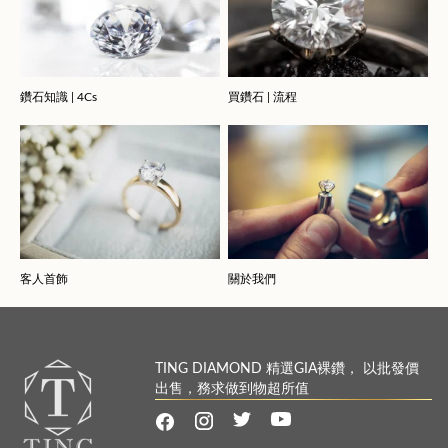
鑽石知識 | 4Cs
買鑽石 | 流程
客人首飾
關於我們
TING DIAMOND 精選GIA裸鑽， 以批發價
出售，務求做到物超所值