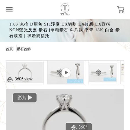
1.03 克拉 D顏色 SI1淨度 EX切割 EX打磨 EX對稱
NON螢光反應 鑽石 |單顆鑽石 6-爪款 平臂 18K 白金 鑽
石戒指｜求婚戒指托
首頁
鑽石首飾
360° view
影片
360°