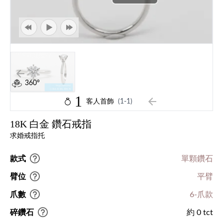
360°
1
客人首飾
(1-1)
18K 白金 鑽石戒指
求婚戒指托
款式
單顆鑽石
臂位
平臂
爪數
6-爪款
碎鑽石
約 0 tct