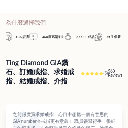
為什麼選擇我們
GIA 証書
360度高清影片
2000＋ 成品
終生保養
Ting Diamond GIA鑽
石、訂婚戒指、求婚戒
563
(5)
Reviews
指、結婚戒指、介指
之前係度買求婚戒指，心目中想搵一個有意思的
GIA number令戒指更有意義！ 職員很幫得手，很細