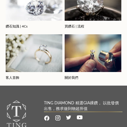
鑽石知識 | 4Cs
買鑽石 | 流程
客人首飾
關於我們
TING DIAMOND 精選GIA裸鑽， 以批發價
出售，務求做到物超所值