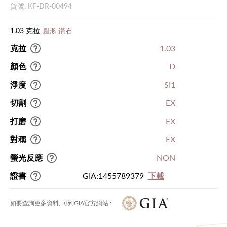
貨號. KF-DR-00494
1.03 克拉
圓形 鑽石
克拉
1.03
顏色
D
淨度
SI1
切割
EX
打磨
EX
對稱
EX
螢光反應
NON
證書
GIA:1455789379
下載
如要查詢更多資料, 可到GIA官方網站 :