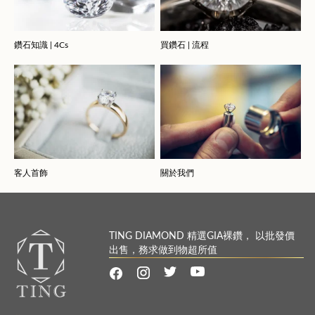
鑽石知識 | 4Cs
買鑽石 | 流程
客人首飾
關於我們
TING DIAMOND 精選GIA裸鑽， 以批發價
出售，務求做到物超所值