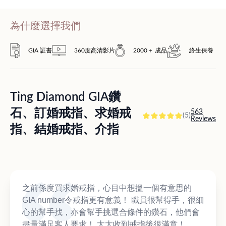
為什麼選擇我們
GIA 証書
360度高清影片
2000＋ 成品
終生保養
Ting Diamond GIA鑽
石、訂婚戒指、求婚戒
563
(5)
Reviews
指、結婚戒指、介指
之前係度買求婚戒指，心目中想搵一個有意思的
GIA number令戒指更有意義！ 職員很幫得手，很細
心的幫手找，亦會幫手挑選合條件的鑽石，他們會
盡量滿足客人要求！ 太太收到戒指後很滿意！