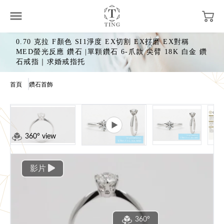
0.70 克拉 F顏色 SI1淨度 EX切割 EX打磨 EX對稱
MED螢光反應 鑽石 |單顆鑽石 6-爪款 尖臂 18K 白金 鑽
石戒指｜求婚戒指托
首頁
鑽石首飾
360° view
影片
360°