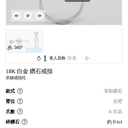
360°
1
客人首飾
(1-1)
18K 白金 鑽石戒指
求婚戒指托
款式
單顆鑽石
臂位
尖臂
爪數
6-爪款
碎鑽石
約 0 tct