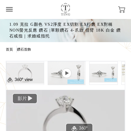
1.09 克拉 G顏色 VS2淨度 EX切割 EX打磨 EX對稱
NON螢光反應 鑽石 |單顆鑽石 4-爪款 扭臂 18K 白金 鑽
石戒指｜求婚戒指托
首頁
鑽石首飾
360° view
影片
360°