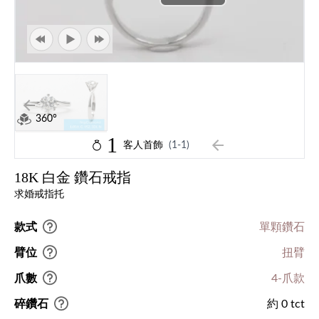
360°
1
客人首飾
(1-1)
18K 白金 鑽石戒指
求婚戒指托
款式
單顆鑽石
臂位
扭臂
爪數
4-爪款
碎鑽石
約 0 tct