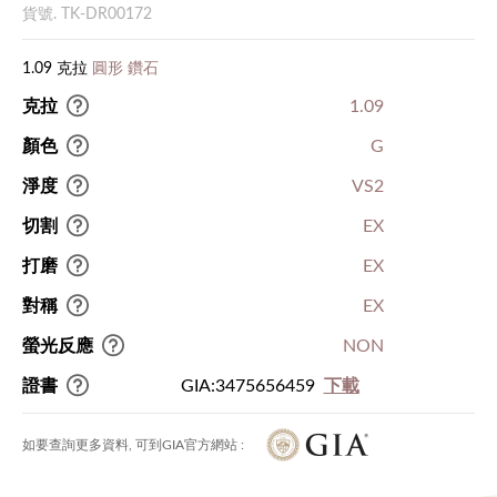
貨號. TK-DR00172
1.09 克拉
圓形 鑽石
克拉
1.09
顏色
G
淨度
VS2
切割
EX
打磨
EX
對稱
EX
螢光反應
NON
證書
GIA:3475656459
下載
如要查詢更多資料, 可到GIA官方網站 :