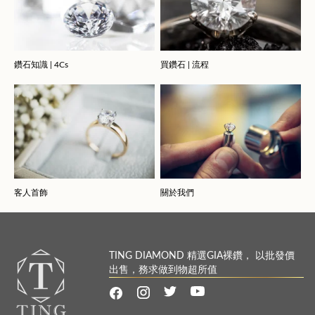
鑽石知識 | 4Cs
買鑽石 | 流程
客人首飾
關於我們
TING DIAMOND 精選GIA裸鑽， 以批發價
出售，務求做到物超所值