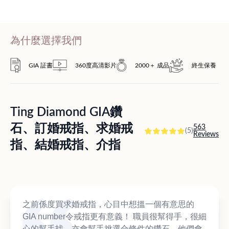
為什麼選擇我們
GIA 証書
360度高清影片
2000＋ 成品
終生保養
Ting Diamond GIA鑽
石、訂婚戒指、求婚戒
563
(5)
Reviews
指、結婚戒指、介指
之前係度買求婚戒指，心目中想搵一個有意思的
GIA number令戒指更有意義！ 職員很幫得手，很細
心的幫手找，亦會幫手挑選合條件的鑽石，他們會