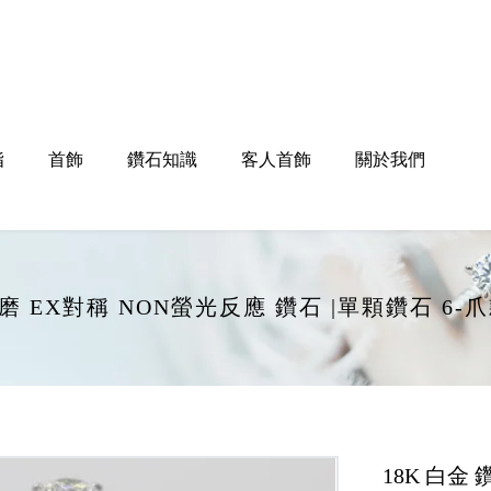
指
首飾
鑽石知識
客人首飾
關於我們
EX打磨 EX對稱 NON螢光反應 鑽石 |單顆鑽石 6
18K 白金