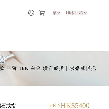
繁
HK$ HKD
-爪款 平臂 18K 白金 鑽石戒指｜求婚戒指托
HK$5400
 鑽石戒指
HKD