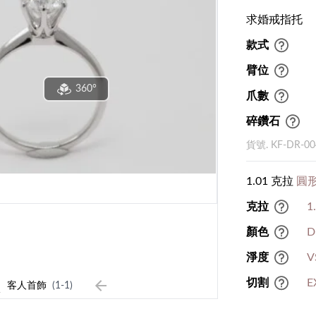
求婚戒指托
款式
臂位
360°
爪數
碎鑽石
貨號. KF-DR-00
1.01 克拉
圓形
克拉
1
顏色
D
淨度
V
1
切割
E
客人首飾
(1-1)