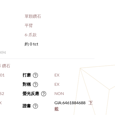
單顆鑽石
平臂
6-爪款
約 0 tct
494
 鑽石
.01
打磨
EX
對稱
EX
S2
螢光反應
NON
X
GIA:6461884688
下
證書
載