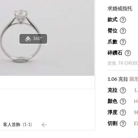
求婚戒指托
款式
臂位
360°
爪數
碎鑽石
貨號. TK-DR00
1.06 克拉
圓形
克拉
1
顏色
H
淨度
S
1
切割
E
客人首飾
(1-1)