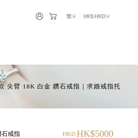
繁
HK$ HKD
-爪款 尖臂 18K 白金 鑽石戒指｜求婚戒指托
HK$5000
 鑽石戒指
HKD