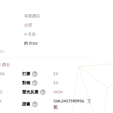
單顆鑽石
尖臂
4-爪款
約 0 tct
021
 鑽石
.06
打磨
EX
對稱
EX
I2
螢光反應
NON
X
GIA:2457590956
下
證書
載