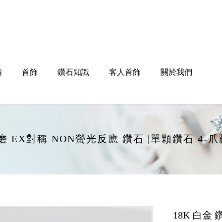
指
首飾
鑽石知識
客人首飾
關於我們
EX打磨 EX對稱 NON螢光反應 鑽石 |單顆鑽石 4
18K 白金