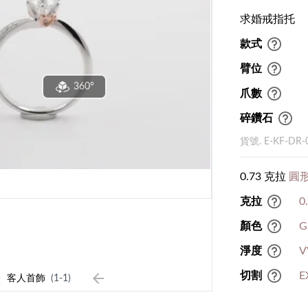
求婚戒指托
款式
臂位
360°
爪數
碎鑽石
貨號. E-KF-DR-
0.73 克拉
圓形
克拉
0
顏色
G
淨度
V
1
切割
E
客人首飾
(1-1)