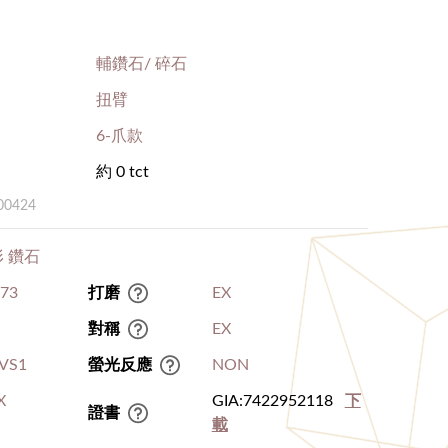
輔鑽石/ 碎石
扭臂
6-爪款
約 0 tct
00424
 鑽石
.73
打磨
EX
對稱
EX
VS1
螢光反應
NON
X
GIA:7422952118
下
證書
載