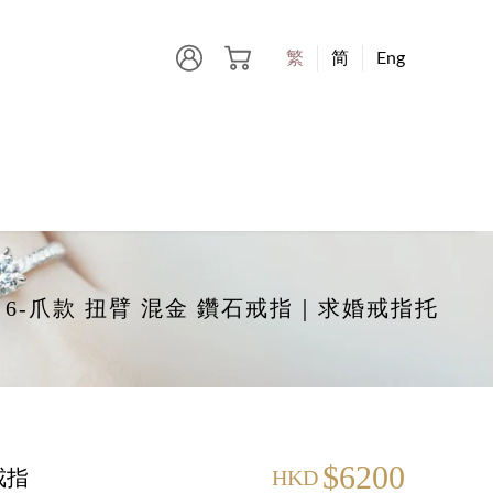
繁
简
Eng
 碎石 6-爪款 扭臂 混金 鑽石戒指｜求婚戒指托
$6200
戒指
HKD