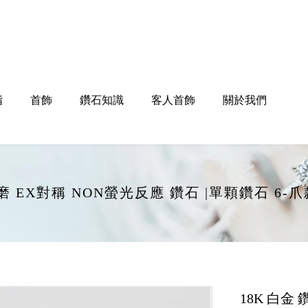
指
首飾
鑽石知識
客人首飾
關於我們
EX打磨 EX對稱 NON螢光反應 鑽石 |單顆鑽石 6
18K 白金