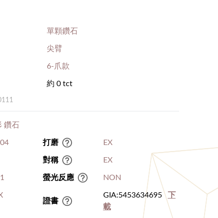
單顆鑽石
尖臂
6-爪款
約 0 tct
0111
 鑽石
.04
打磨
EX
對稱
EX
I1
螢光反應
NON
X
GIA:5453634695
下
證書
載