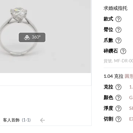
求婚戒指托
款式
臂位
360°
爪數
碎鑽石
貨號. MF-DR-0
1.04 克拉
圓形
克拉
1
顏色
G
淨度
S
1
切割
E
客人首飾
(1-1)