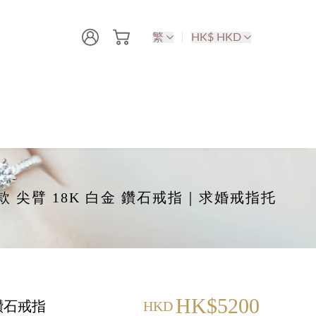
繁
HK$ HKD
-爪款 尖臂 18K 白金 鑽石戒指｜求婚戒指托
HK$5200
 鑽石戒指
HKD