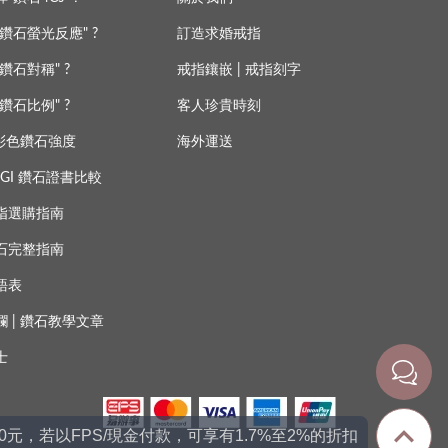
鑽石螢光反應" ?
訂造求婚戒指
鑽石對稱" ?
戒指鑲嵌 | 戒指刻字
鑽石比例" ?
客人珍貴時刻
 彩色鑽石強度
海外運送
s IGI 鑽石證書比較
指選購指南
石完整指南
語表
欄
|
鑽石教學文章
士
00元，若以FPS/現金付款，可享有1.7%至2%的折扣