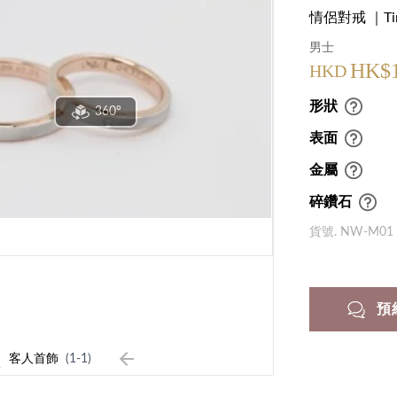
情侶對戒 ｜Time
男士
HK$1
HKD
形狀
360°
表面
金屬
碎鑽石
貨號. NW-M01
預
1
客人首飾
(1-1)