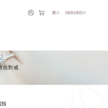
繁
HK$ HKD
｜情侶對戒
戒指