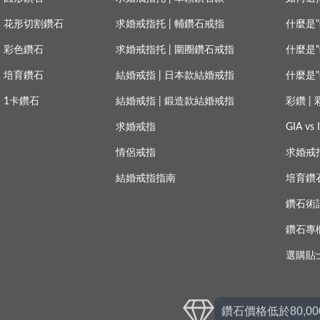
花形切割鑽石
求婚戒指托
|
輔鑽石戒指
什麼是"
彩色鑽石
求婚戒指托
|
圍圈鑽石戒指
什麼是"
培育鑽石
結婚戒指
|
日本款結婚戒指
什麼是"
1卡鑽石
結婚戒指
|
鍛造款結婚戒指
彩鑽 |
求婚戒指
GIA v
情侶戒指
求婚戒
結婚戒指指南
培育鑽
鑽石術
鑽石專
選購貼
鑽石價格低於80,0