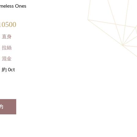
less Ones
0500
直身
拉絲
混金
約 0ct
約