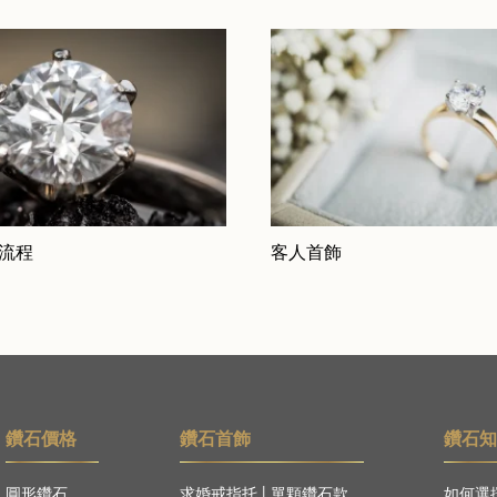
 流程
客人首飾
鑽石價格
鑽石首飾
鑽石
圓形鑽石
求婚戒指托
|
單顆鑽石款
如何選擇