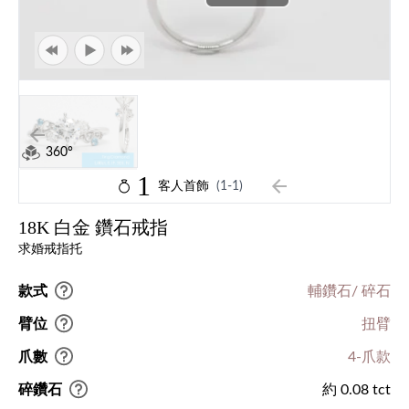
360°
1
客人首飾
(1-1)
18K 白金 鑽石戒指
求婚戒指托
款式
輔鑽石/ 碎石
臂位
扭臂
爪數
4-爪款
碎鑽石
約 0.08 tct