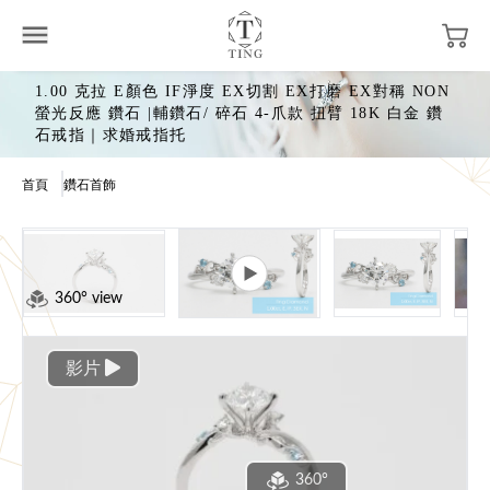
1.00 克拉 E顏色 IF淨度 EX切割 EX打磨 EX對稱 NON
螢光反應 鑽石 |輔鑽石/ 碎石 4-爪款 扭臂 18K 白金 鑽
石戒指｜求婚戒指托
首頁
鑽石首飾
360° view
影片
360°