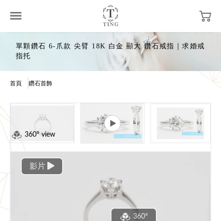
單顆鑽石 6-爪款 尖臂 18K 白金 顯大 鑽石戒指｜求婚戒
指托
首頁
鑽石首飾
360° view
影片
360°