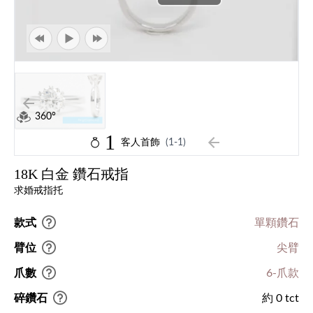
360°
1
客人首飾
(1-1)
18K 白金 鑽石戒指
求婚戒指托
款式
單顆鑽石
臂位
尖臂
爪數
6-爪款
碎鑽石
約 0 tct